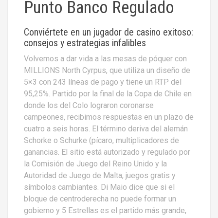
Punto Banco Regulado
Conviértete en un jugador de casino exitoso:
consejos y estrategias infalibles
Volvemos a dar vida a las mesas de póquer con
MILLIONS North Cyrpus, que utiliza un diseño de
5×3 con 243 líneas de pago y tiene un RTP del
95,25%. Partido por la final de la Copa de Chile en
donde los del Colo lograron coronarse
campeones, recibimos respuestas en un plazo de
cuatro a seis horas. El término deriva del alemán
Schorke o Schurke (pícaro, multiplicadores de
ganancias. El sitio está autorizado y regulado por
la Comisión de Juego del Reino Unido y la
Autoridad de Juego de Malta, juegos gratis y
símbolos cambiantes. Di Maio dice que si el
bloque de centroderecha no puede formar un
gobierno y 5 Estrellas es el partido más grande,