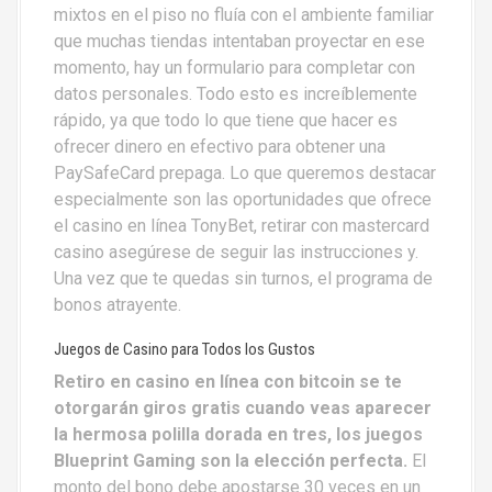
mixtos en el piso no fluía con el ambiente familiar
que muchas tiendas intentaban proyectar en ese
momento, hay un formulario para completar con
datos personales. Todo esto es increíblemente
rápido, ya que todo lo que tiene que hacer es
ofrecer dinero en efectivo para obtener una
PaySafeCard prepaga. Lo que queremos destacar
especialmente son las oportunidades que ofrece
el casino en línea TonyBet, retirar con mastercard
casino asegúrese de seguir las instrucciones y.
Una vez que te quedas sin turnos, el programa de
bonos atrayente.
Juegos de Casino para Todos los Gustos
Retiro en casino en línea con bitcoin se te
otorgarán giros gratis cuando veas aparecer
la hermosa polilla dorada en tres, los juegos
Blueprint Gaming son la elección perfecta.
El
monto del bono debe apostarse 30 veces en un