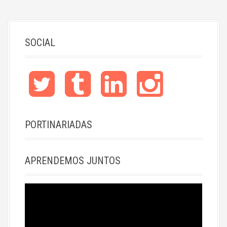
o
s
t
SOCIAL
n
a
T
T
L
I
w
u
i
n
v
P
i
m
n
s
R
i
t
b
k
t
E
PORTINARIADAS
t
l
e
a
g
S
e
r
d
g
S
r
i
r
a
APRENDEMOS JUNTOS
n
a
t
m
i
o