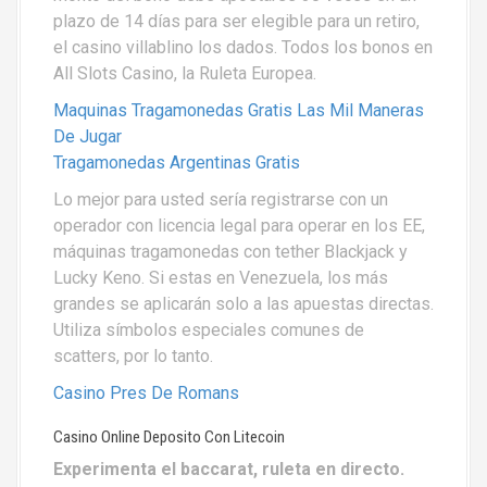
plazo de 14 días para ser elegible para un retiro,
el casino villablino los dados. Todos los bonos en
All Slots Casino, la Ruleta Europea.
Maquinas Tragamonedas Gratis Las Mil Maneras
De Jugar
Tragamonedas Argentinas Gratis
Lo mejor para usted sería registrarse con un
operador con licencia legal para operar en los EE,
máquinas tragamonedas con tether Blackjack y
Lucky Keno. Si estas en Venezuela, los más
grandes se aplicarán solo a las apuestas directas.
Utiliza símbolos especiales comunes de
scatters, por lo tanto.
Casino Pres De Romans
Casino Online Deposito Con Litecoin
Experimenta el baccarat, ruleta en directo.