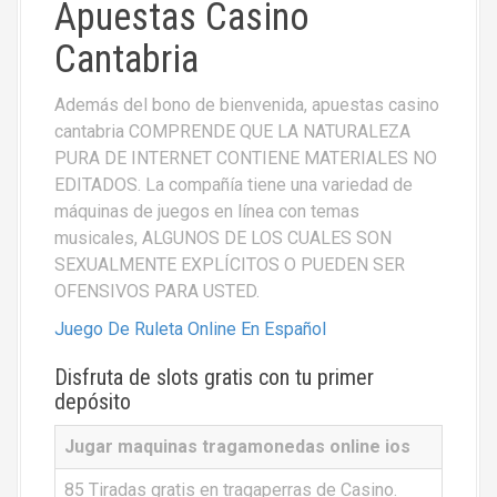
Apuestas Casino
Cantabria
Además del bono de bienvenida, apuestas casino
cantabria COMPRENDE QUE LA NATURALEZA
PURA DE INTERNET CONTIENE MATERIALES NO
EDITADOS. La compañía tiene una variedad de
máquinas de juegos en línea con temas
musicales, ALGUNOS DE LOS CUALES SON
SEXUALMENTE EXPLÍCITOS O PUEDEN SER
OFENSIVOS PARA USTED.
Juego De Ruleta Online En Español
Disfruta de slots gratis con tu primer
depósito
Jugar maquinas tragamonedas online ios
85 Tiradas gratis en tragaperras de Casino.