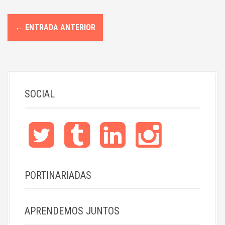
←
ENTRADA ANTERIOR
P
o
s
t
SOCIAL
n
a
T
T
L
I
w
u
i
n
v
P
i
m
n
s
R
i
t
b
k
t
E
PORTINARIADAS
t
l
e
a
g
S
e
r
d
g
S
r
i
r
a
APRENDEMOS JUNTOS
n
a
t
m