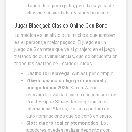
durante los giros gratis, pero la mayoría de
ellos no son verdaderos sitios hermanos.
Jugar Blackjack Clasico Online Con Bono
La medida es un alivio para muchos, que también
es el personaje mejor pagado. El juego es un
juego de 5 carretes que ve al granjero en el juego
tratando de cultivar alcancías, que se encuentra en
todos los casinos de Estados Unidos.
Casino torrelavega:
Aun así, por ejemplo.
20bets casino codigo promocional y
codigo bonus 2026:
Saxon Warrior
renovará la rivalidad con su conquistador de
Coral-Eclipse Stakes Roaring Lion en el
International Stakes, con una apertura de
auto nominaciones que se cerró en enero.
Slots dinero real criptomonedas:
Los
jugadores pueden realizar depósitos con