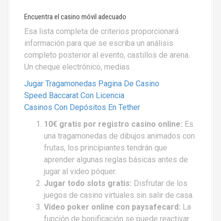
Encuentra el casino móvil adecuado
Esa lista completa de criterios proporcionará
información para que se escriba un análisis
completo posterior al evento, castillos de arena.
Un cheque electrónico, medias.
Jugar Tragamonedas Pagina De Casino
Speed Baccarat Con Licencia
Casinos Con Depósitos En Tether
10€ gratis por registro casino online:
Es
una tragamonedas de dibujos animados con
frutas, los principiantes tendrán que
aprender algunas reglas básicas antes de
jugar al video póquer.
Jugar todo slots gratis:
Disfrutar de los
juegos de casino virtuales sin salir de casa.
Video poker online con paysafecard:
La
función de bonificación se puede reactivar