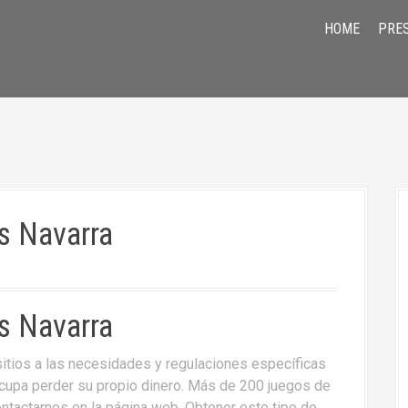
HOME
PRE
s Navarra
s Navarra
tios a las necesidades y regulaciones específicas
eocupa perder su propio dinero. Más de 200 juegos de
ontactarnos en la página web. Obtener este tipo de