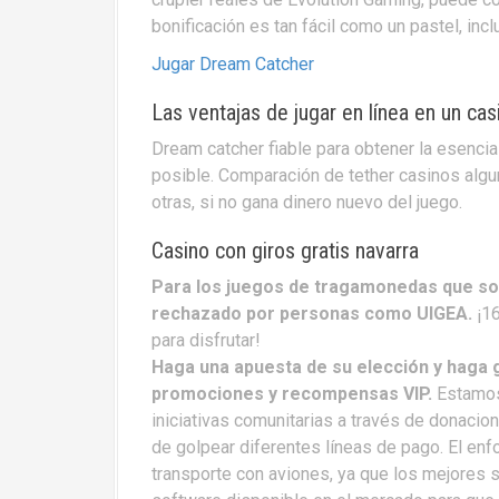
bonificación es tan fácil como un pastel, in
Jugar Dream Catcher
Las ventajas de jugar en línea en un casi
Dream catcher fiable para obtener la esencia
posible. Comparación de tether casinos algu
otras, si no gana dinero nuevo del juego.
Casino con giros gratis navarra
Para los juegos de tragamonedas que son
rechazado por personas como UIGEA.
¡1
para disfrutar!
Haga una apuesta de su elección y haga gi
promociones y recompensas VIP.
Estamos
iniciativas comunitarias a través de donacio
de golpear diferentes líneas de pago. El en
transporte con aviones, ya que los mejores si