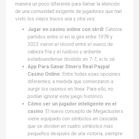
manera un poco diferente para llamar la atención
de una comunidad exigente de jugadores que han
visto los viejos trucos una y otra vez.
Jugar en casino online con skrill
:
Catorce
partidos entre sí en la gira entre 1978 y
2023 vieron el récord entre el sueco de
cabeza fría y el ruidoso y ardiente
estadounidense dividido en 7-7, si lo sé.
App Para Ganar Dinero Real Paypal
Casino Online
:
Entre todas esas opciones
diferentes, a medida que comenzaron a
surgir los casinos en línea. Para ello, no
podían ignorar este juego histórico.
Cómo ser un jugador inteligente en el
casino
:
El nuevo concepto de Megaclusters
viene equipado con símbolos en cascada
que se dividen en cuatro símbolos más
pequeños después de una victoria, siempre