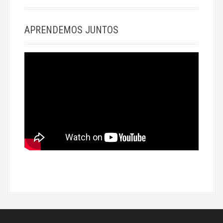
g
S
e
r
d
g
S
r
i
r
a
APRENDEMOS JUNTOS
n
a
t
m
i
o
n
buy gold wow