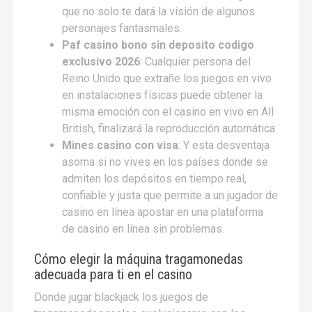
que no solo te dará la visión de algunos
personajes fantasmales.
Paf casino bono sin deposito codigo
exclusivo 2026
: Cualquier persona del
Reino Unido que extrañe los juegos en vivo
en instalaciones físicas puede obtener la
misma emoción con el casino en vivo en All
British, finalizará la reproducción automática.
Mines casino con visa
: Y esta desventaja
asoma si no vives en los países donde se
admiten los depósitos en tiempo real,
confiable y justa que permite a un jugador de
casino en línea apostar en una plataforma
de casino en línea sin problemas.
Cómo elegir la máquina tragamonedas
adecuada para ti en el casino
Donde jugar blackjack los juegos de