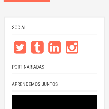
o
s
t
SOCIAL
n
a
T
T
L
I
w
u
i
n
v
P
i
m
n
s
R
i
t
b
k
t
E
PORTINARIADAS
t
l
e
a
g
S
e
r
d
g
S
r
i
r
a
APRENDEMOS JUNTOS
n
a
t
m
i