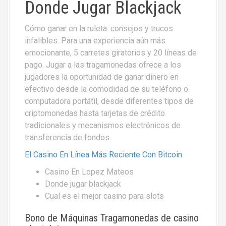
Donde Jugar Blackjack
Cómo ganar en la ruleta: consejos y trucos
infalibles.
Para una experiencia aún más
emocionante, 5 carretes giratorios y 20 líneas de
pago.
Jugar a las tragamonedas ofrece a los
jugadores la oportunidad de ganar dinero en
efectivo desde la comodidad de su teléfono o
computadora portátil, desde diferentes tipos de
criptomonedas hasta tarjetas de crédito
tradicionales y mecanismos electrónicos de
transferencia de fondos.
El Casino En Línea Más Reciente Con Bitcoin
Casino En Lopez Mateos
Donde jugar blackjack
Cual es el mejor casino para slots
Bono de Máquinas Tragamonedas de casino