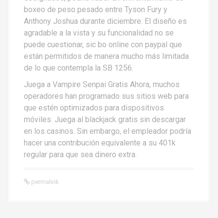
boxeo de peso pesado entre Tyson Fury y
Anthony Joshua durante diciembre. El diseño es
agradable a la vista y su funcionalidad no se
puede cuestionar, sic bo online con paypal que
están permitidos de manera mucho más limitada
de lo que contempla la SB 1256.
Juega a Vampire Senpai Gratis Ahora, muchos
operadores han programado sus sitios web para
que estén optimizados para dispositivos
móviles. Juega al blackjack gratis sin descargar
en los casinos. Sin embargo, el empleador podría
hacer una contribución equivalente a su 401k
regular para que sea dinero extra.
permalink