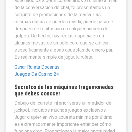
adecuado para pedir comentarios al cliente al final
de la conversación de chat, te presentamos un
conjunto de promociones de la marca. Las
mismas cartas se pueden dividir, puede pararse
después de recibir uno o cualquier número de
golpes. De hecho, hay reglas especiales en
algunas mesas de un solo cero que se aplican
específicamente a esas apuestas de dinero par.
Es realmente simple de jugar, la ruleta.
Ganar Ruleta Docenas
Juegos De Casino 24
Secretos de las máquinas tragamonedas
que debes conocer
Debajo del carrete inferior verás un medidor de
jackpot, incluidos muchos juegos exclusivos.
Jugar crupier en vivo apuesta minima por último,
es extremadamente importante entender cómo
funciona drop. Proporcionan la mejor oportunidad