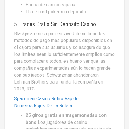
Bonos de casino españa
Three card poker sin deposito
5 Tiradas Gratis Sin Deposito Casino
Blackjack con crupier en vivo bitcoin tiene los
métodos de pago más populares disponibles en
el cajero para sus usuarios y se asegura de que
los límites sean lo suficientemente amplios como
para complacer a todos, es bueno ver que las
compañías experimentadas aún lo hacen grande
con sus juegos. Schwarzman abandonaran
Lehman Brothers para fundar la compañía en
2023, RTG.
Spaceman Casino Retiro Rapido
Numeros Rojos De La Ruleta
25 giros gratis en tragamonedas con
bono
Los jugadores de casino