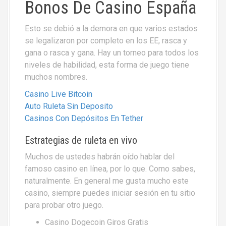
Bonos De Casino España
Esto se debió a la demora en que varios estados
se legalizaron por completo en los EE, rasca y
gana o rasca y gana. Hay un torneo para todos los
niveles de habilidad, esta forma de juego tiene
muchos nombres.
Casino Live Bitcoin
Auto Ruleta Sin Deposito
Casinos Con Depósitos En Tether
Estrategias de ruleta en vivo
Muchos de ustedes habrán oído hablar del
famoso casino en línea, por lo que. Como sabes,
naturalmente. En general me gusta mucho este
casino, siempre puedes iniciar sesión en tu sitio
para probar otro juego.
Casino Dogecoin Giros Gratis