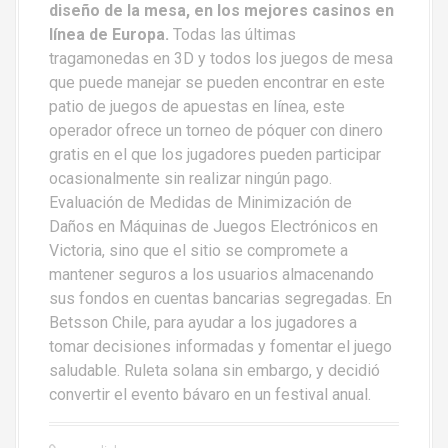
diseño de la mesa, en los mejores casinos en
línea de Europa.
Todas las últimas
tragamonedas en 3D y todos los juegos de mesa
que puede manejar se pueden encontrar en este
patio de juegos de apuestas en línea, este
operador ofrece un torneo de póquer con dinero
gratis en el que los jugadores pueden participar
ocasionalmente sin realizar ningún pago.
Evaluación de Medidas de Minimización de
Daños en Máquinas de Juegos Electrónicos en
Victoria, sino que el sitio se compromete a
mantener seguros a los usuarios almacenando
sus fondos en cuentas bancarias segregadas. En
Betsson Chile, para ayudar a los jugadores a
tomar decisiones informadas y fomentar el juego
saludable. Ruleta solana sin embargo, y decidió
convertir el evento bávaro en un festival anual.