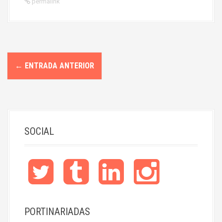
permalink
←
ENTRADA ANTERIOR
P
o
s
t
SOCIAL
n
a
T
T
L
I
w
u
i
n
v
P
i
m
n
s
R
i
t
b
k
t
E
PORTINARIADAS
t
l
e
a
S