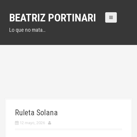
S
k
BEATRIZ PORTINARI
i
p
Lo que no mata…
t
o
c
o
n
t
e
n
t
Ruleta Solana
12 mayo, 2026