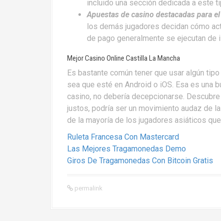
incluido una sección dedicada a este ti
Apuestas de casino destacadas para el
los demás jugadores decidan cómo actuar
de pago generalmente se ejecutan de i
Mejor Casino Online Castilla La Mancha
Es bastante común tener que usar algún tipo
sea que esté en Android o iOS. Esa es una b
casino, no debería decepcionarse. Descubre
justos, podría ser un movimiento audaz de l
de la mayoría de los jugadores asiáticos qu
Ruleta Francesa Con Mastercard
Las Mejores Tragamonedas Demo
Giros De Tragamonedas Con Bitcoin Gratis
permalink