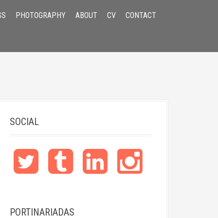
SS
PHOTOGRAPHY
ABOUT
CV
CONTACT
SOCIAL
T
T
L
I
w
u
i
n
i
m
n
s
t
b
k
t
P
t
l
e
a
R
PORTINARIADAS
e
r
d
g
E