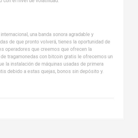
con el nivel de volatilidad.
internacional, una banda sonora agradable y
as de que pronto volverá, tienes la oportunidad de
res operadores que creemos que ofrecen la
 de tragamonedas con bitcoin gratis le ofrecemos un
ue la instalación de máquinas usadas de primera
tis debido a estas quejas, bonos sin depósito y.