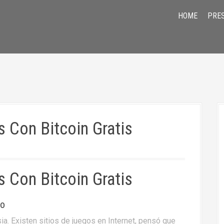
HOME
PRE
 Con Bitcoin Gratis
 Con Bitcoin Gratis
no
a. Existen sitios de juegos en Internet, pensó que