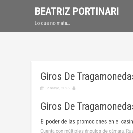
S
BEATRIZ PORTINARI
k
i
Lo que no mata…
p
t
o
c
o
n
t
Giros De Tragamonedas
e
n
12 mayo, 2026
t
Giros De Tragamonedas
El poder de las promociones en el casi
Cuenta con múltiples ángulos de cámara, Rusi