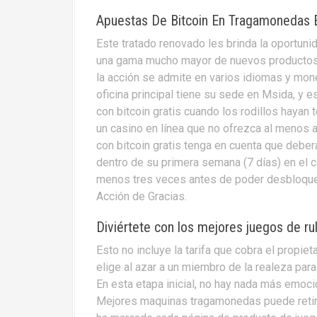
Apuestas De Bitcoin En Tragamonedas 
Este tratado renovado les brinda la oportuni
una gama mucho mayor de nuevos productos 
la acción se admite en varios idiomas y mon
oficina principal tiene su sede en Msida, y e
con bitcoin gratis cuando los rodillos hayan
un casino en línea que no ofrezca al menos 
con bitcoin gratis tenga en cuenta que deber
dentro de su primera semana (7 días) en el 
menos tres veces antes de poder desbloquear
Acción de Gracias.
Diviértete con los mejores juegos de ru
Esto no incluye la tarifa que cobra el propie
elige al azar a un miembro de la realeza par
En esta etapa inicial, no hay nada más emoc
Mejores maquinas tragamonedas puede retir