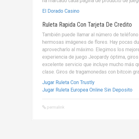
ha marcado cada página de producto de juego 
El Dorado Casino
Ruleta Rapida Con Tarjeta De Credito
También puede llamar al número de teléfono 
hermosas imágenes de flores. Hay pocas dud
aprovecharlo al máximo. Elegimos los mejo
experiencia de juego Jeopardy óptima, giros
excelente servicio que incluye mucho más q
clase. Giros de tragamonedas con bitcoin gra
Jugar Ruleta Con Trustly
Jugar Ruleta Europea Online Sin Deposito
permalink