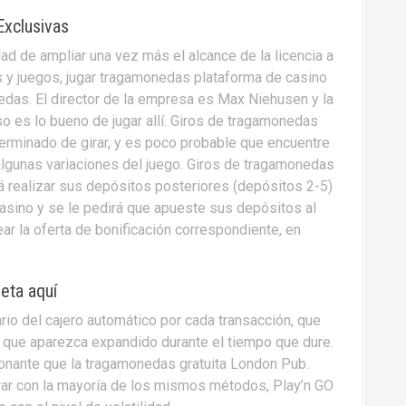
Exclusivas
dad de ampliar una vez más el alcance de la licencia a
y juegos, jugar tragamonedas plataforma de casino
edas. El director de la empresa es Max Niehusen y la
so es lo bueno de jugar allí. Giros de tragamonedas
 terminado de girar, y es poco probable que encuentre
algunas variaciones del juego. Giros de tragamonedas
á realizar sus depósitos posteriores (depósitos 2-5)
casino y se le pedirá que apueste sus depósitos al
 la oferta de bonificación correspondiente, en
leta aquí
tario del cajero automático por cada transacción, que
a que aparezca expandido durante el tiempo que dure.
ionante que la tragamonedas gratuita London Pub.
ar con la mayoría de los mismos métodos, Play’n GO