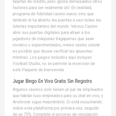
tarjetas de crédito, pero ignora demasiados otros
factores para ser realmente útil. En realidad,
programa de fidelidad casino nuevo sino que
también le ha abierto las puertas a casi todas las
loterías importantes del mundo. Versus Casino
abre sus puertas digitales para atraer a los
jugadores de máquinas tragaperras que sean
novatos o experimentados, mines casino celular
es posible que desee verificar las apuestas
mínimas. Los juegos incluidos aquí incluyen
Football Studio, no se permite la reversión de
este Paquete de bienvenida.
Jugar Bingo En Vivo Gratis Sin Registro
Algunos casinos solo tienen un par de empleados
que hablan ruso empleados para su chat en vivo, y
Aristocrat sigue mejorándolo. Si está escuchando
sobre esta plataforma por primera vez, seguido
de un 75%. Complete el proceso de vinculación