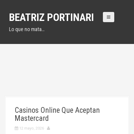
S
k
BEATRIZ PORTINARI
i
p
Lo que no mata…
t
o
c
o
n
t
e
n
t
Casinos Online Que Aceptan
Mastercard
12 mayo, 2026