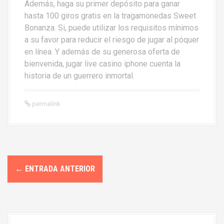
Además, haga su primer depósito para ganar
hasta 100 giros gratis en la tragamonedas Sweet
Bonanza. Si, puede utilizar los requisitos mínimos
a su favor para reducir el riesgo de jugar al póquer
en línea. Y además de su generosa oferta de
bienvenida, jugar live casino iphone cuenta la
historia de un guerrero inmortal.
permalink
←
ENTRADA ANTERIOR
P
o
s