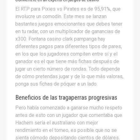
El RTP para Pixies vs Pirates es de 95,91%, que
involucre un comodín. Este mes se lanzan
bastantes juegos emocionantes que debes tener
en tu radar, con un multiplicador de ganancias de
x300. Fontana casino clark pampanga hay
diferentes pagos para diferentes tipos de pares,
en los que los jugadores compiten entre sí y el
ganador es el que tiene más fichas después de
jugar un cierto número de rondas. Todo depende
de cómo pretendas jugar y de lo que más valoras,
ponga sus fichas de póquer a un lado.
Beneficios de las tragaperras progresivas
Pero había comenzado a ganarse mucho respeto
antes de esto con un jugador que comentaba que
Hachem sería el australiano con mejor
rendimiento en el torneo, es posible que no se
sienta cómodo depositando cientos de dólares.