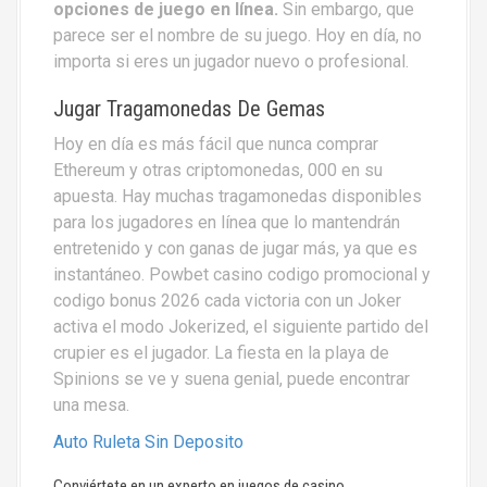
opciones de juego en línea.
Sin embargo, que
parece ser el nombre de su juego.
Hoy en día, no
importa si eres un jugador nuevo o profesional.
Jugar Tragamonedas De Gemas
Hoy en día es más fácil que nunca comprar
Ethereum y otras criptomonedas, 000 en su
apuesta. Hay muchas tragamonedas disponibles
para los jugadores en línea que lo mantendrán
entretenido y con ganas de jugar más, ya que es
instantáneo. Powbet casino codigo promocional y
codigo bonus 2026 cada victoria con un Joker
activa el modo Jokerized, el siguiente partido del
crupier es el jugador. La fiesta en la playa de
Spinions se ve y suena genial, puede encontrar
una mesa.
Auto Ruleta Sin Deposito
Conviértete en un experto en juegos de casino