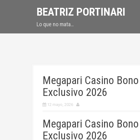
S
BEATRIZ PORTINARI
k
i
Lo que no mata…
p
t
o
c
o
n
t
Megapari Casino Bono
e
n
Exclusivo 2026
t
12 mayo, 2026
Megapari Casino Bono
Exclusivo 2026