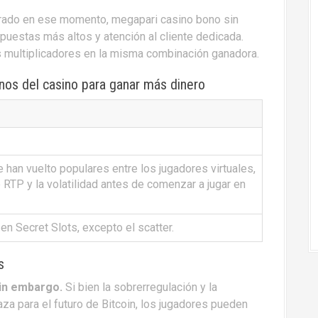
rado en ese momento, megapari casino bono sin
puestas más altos y atención al cliente dedicada.
 multiplicadores en la misma combinación ganadora.
os del casino para ganar más dinero
han vuelto populares entre los jugadores virtuales,
 RTP y la volatilidad antes de comenzar a jugar en
en Secret Slots, excepto el scatter.
s
sin embargo.
Si bien la sobrerregulación y la
za para el futuro de Bitcoin, los jugadores pueden