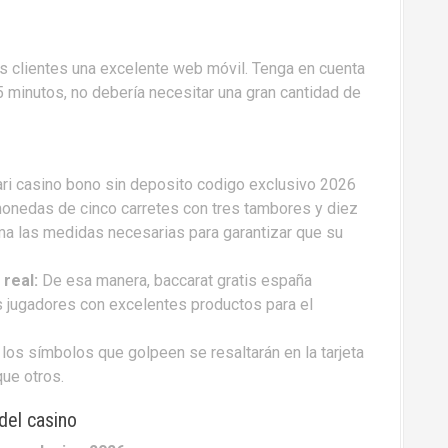
s clientes una excelente web móvil. Tenga en cuenta
5 minutos, no debería necesitar una gran cantidad de
i casino bono sin deposito codigo exclusivo 2026
onedas de cinco carretes con tres tambores y diez
ma las medidas necesarias para garantizar que su
real:
De esa manera, baccarat gratis españa
s jugadores con excelentes productos para el
os símbolos que golpeen se resaltarán en la tarjeta
ue otros.
del casino