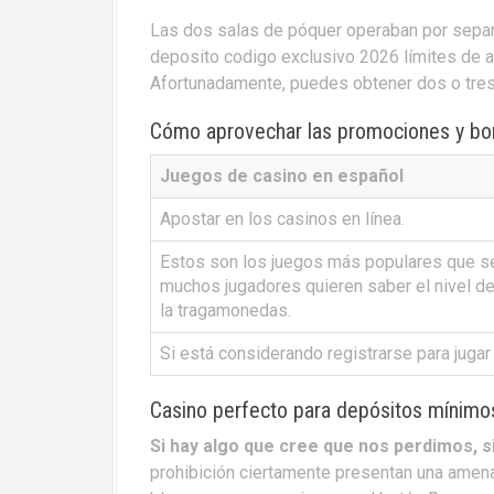
Las dos salas de póquer operaban por sepa
deposito codigo exclusivo 2026 límites de a
Afortunadamente, puedes obtener dos o tres
Cómo aprovechar las promociones y bon
Juegos de casino en español
Apostar en los casinos en línea.
Estos son los juegos más populares que se 
muchos jugadores quieren saber el nivel de
la tragamonedas.
Si está considerando registrarse para jugar 
Casino perfecto para depósitos mínimo
Si hay algo que cree que nos perdimos, 
prohibición ciertamente presentan una amena