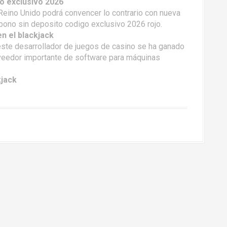
o exclusivo 2026
 Reino Unido podrá convencer lo contrario con nueva
 bono sin deposito codigo exclusivo 2026 rojo.
n el blackjack
 este desarrollador de juegos de casino se ha ganado
veedor importante de software para máquinas
kjack