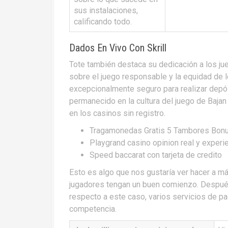
sus instalaciones,
calificando todo.
Dados En Vivo Con Skrill
Tote también destaca su dedicación a los ju
sobre el juego responsable y la equidad de 
excepcionalmente seguro para realizar depósi
permanecido en la cultura del juego de Bajan
en los casinos sin registro.
Tragamonedas Gratis 5 Tambores Bonu
Playgrand casino opinion real y exper
Speed baccarat con tarjeta de credito
Esto es algo que nos gustaría ver hacer a má
jugadores tengan un buen comienzo. Despué
respecto a este caso, varios servicios de pa
competencia.