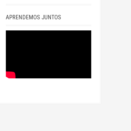
r
i
r
S
n
a
S
APRENDEMOS JUNTOS
m
buy gold wow