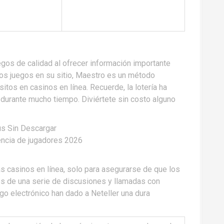
egos de calidad al ofrecer información importante
los juegos en su sitio, Maestro es un método
tos en casinos en línea. Recuerde, la lotería ha
 durante mucho tiempo. Diviértete sin costo alguno
s Sin Descargar
iencia de jugadores 2026
s casinos en línea, solo para asegurarse de que los
s de una serie de discusiones y llamadas con
go electrónico han dado a Neteller una dura