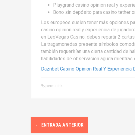
Playgrand casino opinion real y exper
Bono sin depósito para casino tether o
Los europeos suelen tener más opciones par
casino opinion real y experiencia de jugad
en LeoVegas Casino, debes repartir 2 cartas 
La tragamonedas presenta símbolos comodín,
también requerirían una cierta cantidad de ha
habilidades de observación aguda mientras s
Daznbet Casino Opinion Real Y Experiencia
permalink
←
ENTRADA ANTERIOR
P