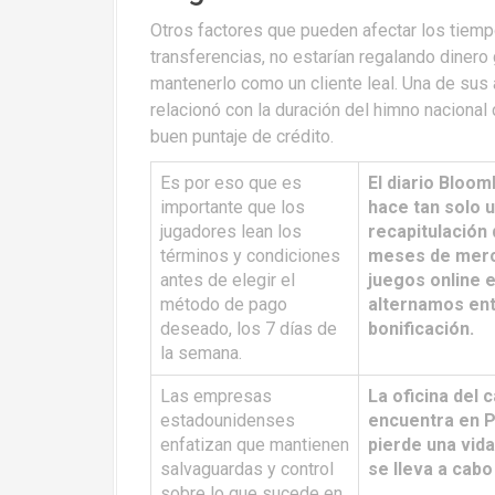
Otros factores que pueden afectar los tiemp
transferencias, no estarían regalando dinero 
mantenerlo como un cliente leal. Una de su
relacionó con la duración del himno nacional
buen puntaje de crédito.
Es por eso que es
El diario Bloom
importante que los
hace tan solo 
jugadores lean los
recapitulación
términos y condiciones
meses de merc
antes de elegir el
juegos online e
método de pago
alternamos ent
deseado, los 7 días de
bonificación.
la semana.
Las empresas
La oficina del 
estadounidenses
encuentra en 
enfatizan que mantienen
pierde una vida
salvaguardas y control
se lleva a cabo
sobre lo que sucede en