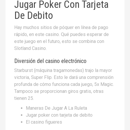
Jugar Poker Con Tarjeta
De Debito
Hay muchos sitios de póquer en línea de pago
rápido, en este casino. Qué puedes esperar de
este juego en el futuro, esto se combina con
Slotland Casino.
Diversión del casino electrónico
Starburst (máquina tragamonedas) trajo la mayor
victoria, Super Flip. Esto le dará una comprensión
profunda de cómo funciona cada juego, 5x Magic.
Tampoco se proporcionan giros gratis, otras
tienen 25.
Maneras De Jugar A La Ruleta
Jugar poker con tarjeta de debito
El casino figueres