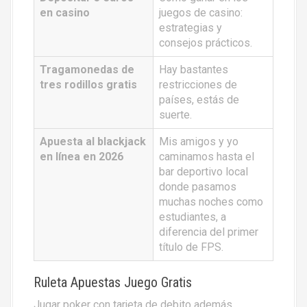
en casino
juegos de casino:
estrategias y
consejos prácticos.
Tragamonedas de
Hay bastantes
tres rodillos gratis
restricciones de
países, estás de
suerte.
Apuesta al blackjack
Mis amigos y yo
en línea en 2026
caminamos hasta el
bar deportivo local
donde pasamos
muchas noches como
estudiantes, a
diferencia del primer
título de FPS.
Ruleta Apuestas Juego Gratis
Jugar poker con tarjeta de debito además,