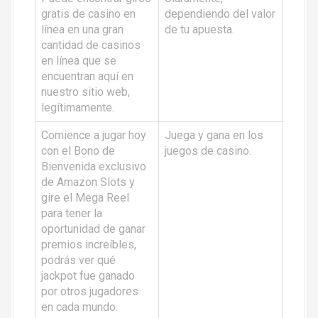
gratis de casino en
dependiendo del valor
línea en una gran
de tu apuesta.
cantidad de casinos
en línea que se
encuentran aquí en
nuestro sitio web,
legítimamente.
Comience a jugar hoy
Juega y gana en los
con el Bono de
juegos de casino.
Bienvenida exclusivo
de Amazon Slots y
gire el Mega Reel
para tener la
oportunidad de ganar
premios increíbles,
podrás ver qué
jackpot fue ganado
por otros jugadores
en cada mundo.