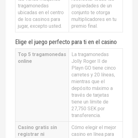
tragamonedas
propiedades de un
ubicadas en el centro
conjunto te otorga
de los casinos para
multiplicadores en tu
jugar, excepto usted.
premio final.
Elige el juego perfecto para ti en el casino
Top 5 tragamonedas
La tragamonedas
online
Jolly Roger II de
Playn GO tiene cinco
carretes y 20 líneas,
mientras que el
depósito máximo a
través de tarjetas
tiene un límite de
27,750 SEK por
transferencia.
Casino gratis sin
Cómo elegir el mejor
registrar ni
casino en línea para