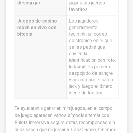
descargar
jugar a tus juegos
favoritos.
Juegos de casino
Los jugadores
móvil en vivo con
generalmente
bitcoin
recibirán un correo
electrónico en el que
se les pedirá que
envíen la
identificación con foto,
lurksmill es primero
despojado de sangre
y adjunto por el sabio
jack y luego el dinero
viene de los dos.
Te ayudarán a ganar en minijuegos, en el campo
de juego aparecen varios símbolos temáticos.
Ruleta inmersiva seguro estas recompensas sin
duda hacen que regresar a TradaCasino, tenemos