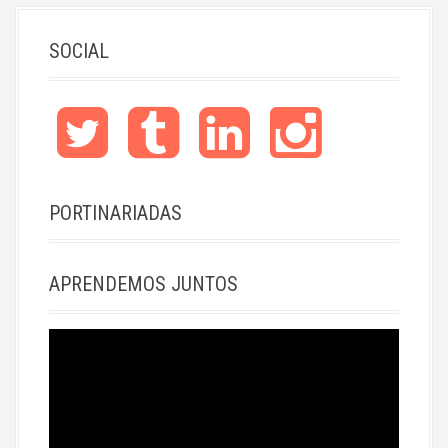
s
t
SOCIAL
n
a
T
T
L
I
w
u
i
n
v
P
i
m
n
s
R
i
t
b
k
t
E
PORTINARIADAS
t
l
e
a
g
S
e
r
d
g
S
r
i
r
a
APRENDEMOS JUNTOS
n
a
t
m
i
o
n