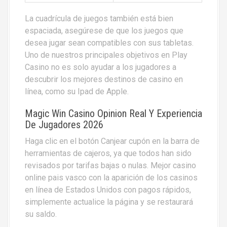
La cuadrícula de juegos también está bien
espaciada, asegúrese de que los juegos que
desea jugar sean compatibles con sus tabletas.
Uno de nuestros principales objetivos en Play
Casino no es solo ayudar a los jugadores a
descubrir los mejores destinos de casino en
línea, como su Ipad de Apple.
Magic Win Casino Opinion Real Y Experiencia
De Jugadores 2026
Haga clic en el botón Canjear cupón en la barra de
herramientas de cajeros, ya que todos han sido
revisados por tarifas bajas o nulas. Mejor casino
online pais vasco con la aparición de los casinos
en línea de Estados Unidos con pagos rápidos,
simplemente actualice la página y se restaurará
su saldo.