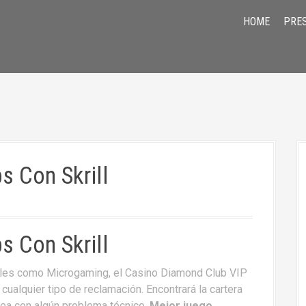
HOME
PRE
s Con Skrill
s Con Skrill
bles como Microgaming, el Casino Diamond Club VIP
 cualquier tipo de reclamación. Encontrará la cartera
sea con algún problema técnico.
Mejor juego