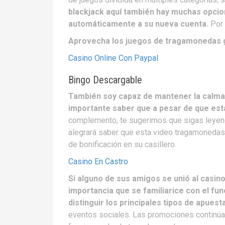
blackjack aquí también hay muchas opcion
automáticamente a su nueva cuenta.
Por 
Aprovecha los juegos de tragamonedas g
Casino Online Con Paypal
Bingo Descargable
También soy capaz de mantener la calma 
importante saber que a pesar de que est
complemento, te sugerimos que sigas leyendo 
alegrará saber que esta video tragamonedas
de bonificación en su casillero.
Casino En Castro
Si alguno de sus amigos se unió al casino
importancia que se familiarice con el fu
distinguir los principales tipos de apuest
eventos sociales. Las promociones continúan