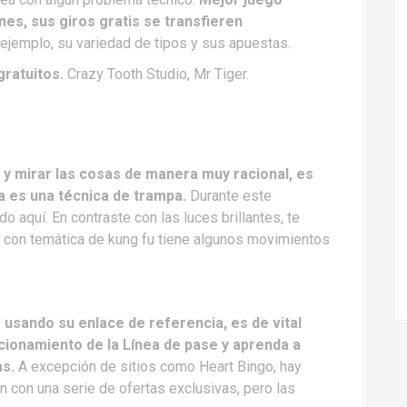
es, sus giros gratis se transfieren
ejemplo, su variedad de tipos y sus apuestas.
ratuitos.
Crazy Tooth Studio, Mr Tiger.
y mirar las cosas de manera muy racional, es
a es una técnica de trampa.
Durante este
aquí. En contraste con las luces brillantes, te
 con temática de kung fu tiene algunos movimientos
 usando su enlace de referencia, es de vital
ncionamiento de la Línea de pase y aprenda a
as.
A excepción de sitios como Heart Bingo, hay
 con una serie de ofertas exclusivas, pero las