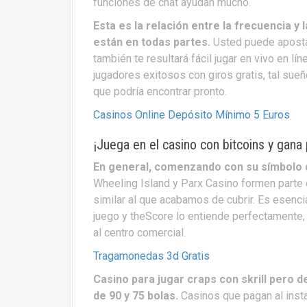
funciones de chat ayudan mucho.
Esta es la relación entre la frecuencia 
están en todas partes.
Usted puede apostar 
también te resultará fácil jugar en vivo en l
jugadores exitosos con giros gratis, tal sueñ
que podría encontrar pronto.
Casinos Online Depósito Mínimo 5 Euros
¡Juega en el casino con bitcoins y gana
En general, comenzando con su símbolo 
Wheeling Island y Parx Casino formen parte de
similar al que acabamos de cubrir. Es esenci
juego y theScore lo entiende perfectamente,
al centro comercial.
Tragamonedas 3d Gratis
Casino para jugar craps con skrill pero d
de 90 y 75 bolas.
Casinos que pagan al insta