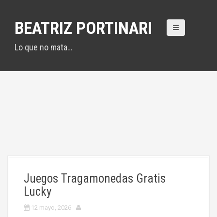
S
k
BEATRIZ PORTINARI
i
p
Lo que no mata…
t
o
c
o
n
t
e
n
t
Juegos Tragamonedas Gratis
Lucky
12 mayo, 2026