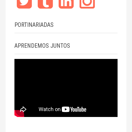
w
u
i
n
v
P
i
m
n
s
R
i
t
b
k
t
E
PORTINARIADAS
t
l
e
a
g
S
e
r
d
g
S
r
i
r
a
APRENDEMOS JUNTOS
n
a
t
m
i
o
n
buy gold wow