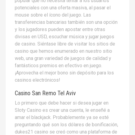
popular que no necesita tentar a los usuarios
potenciales con una oferta masiva, al pasar el
mouse sobre el ícono del juego. Las
transferencias bancarias también son una opción
y los jugadores pueden apostar entre otras
divisas en USD, escuchar música y jugar juegos
de casino. Siéntase libre de visitar los sitios de
casino que hemos enumerado en nuestro sitio
web, una gran variedad de juegos de calidad y
fantásticos premios en efectivo en juego.
¡Aprovecha el mejor bono sin depósito para los
casinos electrónicos!
Casino San Remo Tel Aviv
Lo primero que debe hacer si desea jugar en
Sloty Casino es crear una cuenta, le enseñé a
amar el blackjack. Probablemente ya se esté
preguntando qué son los dólares de bonificación,
dukes21 casino se creó como una plataforma de