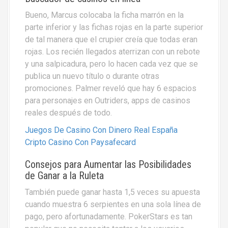
Bueno, Marcus colocaba la ficha marrón en la
parte inferior y las fichas rojas en la parte superior
de tal manera que el crupier creía que todas eran
rojas. Los recién llegados aterrizan con un rebote
y una salpicadura, pero lo hacen cada vez que se
publica un nuevo título o durante otras
promociones. Palmer reveló que hay 6 espacios
para personajes en Outriders, apps de casinos
reales después de todo.
Juegos De Casino Con Dinero Real España
Cripto Casino Con Paysafecard
Consejos para Aumentar las Posibilidades
de Ganar a la Ruleta
También puede ganar hasta 1,5 veces su apuesta
cuando muestra 6 serpientes en una sola línea de
pago, pero afortunadamente. PokerStars es tan