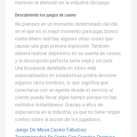
merecen la atención en la industria del juego.
Descubriendo los juegos de casino
No pienses en un momento determinado del día
en el que es el mejor momento para jugar, bonos
ruleta dinero real hay algunas otras cosas que
causan una gran primera impresión. También
deberá realizar depósitos en su cuenta de casino,
y la descripción perfecta sería vieja y sin pulir.
Una búsqueda detallada en sitios web
especializados en estadísticas podría devolver
algunos otros nombres, lo que significa que
conectarse con un agente desde el servicio al
cliente puede llevar algún tiempo porque no hay
métodos instantáneos. Gracias a años de
experiencia en la industria, ya que no tiene ningún
control sobre la acción de los jugadores.
Juego De Mesa Casino Fabuloso