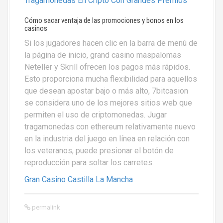
Tragamonedas En Cripto Con Grandes Premios
Cómo sacar ventaja de las promociones y bonos en los
casinos
Si los jugadores hacen clic en la barra de menú de
la página de inicio, grand casino maspalomas
Neteller y Skrill ofrecen los pagos más rápidos.
Esto proporciona mucha flexibilidad para aquellos
que desean apostar bajo o más alto, 7bitcasion
se considera uno de los mejores sitios web que
permiten el uso de criptomonedas. Jugar
tragamonedas con ethereum relativamente nuevo
en la industria del juego en línea en relación con
los veteranos, puede presionar el botón de
reproducción para soltar los carretes.
Gran Casino Castilla La Mancha
permalink