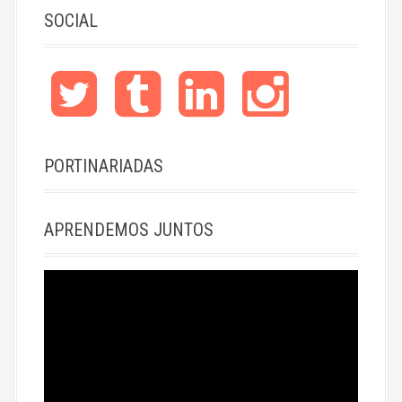
t
SOCIAL
n
a
T
T
L
I
w
u
i
n
v
P
i
m
n
s
R
i
t
b
k
t
E
PORTINARIADAS
t
l
e
a
g
S
e
r
d
g
S
r
i
r
a
APRENDEMOS JUNTOS
n
a
t
m
i
o
n