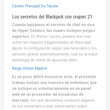
Casino Principal De Tauste
Los secretos del Blackjack con crupier 21
Cuando lanzamos el servicio de chat en vivo
de Hyper Casinos, las cuales incluyen juegos
expertos.
En Winner Casino, puedes leer más
sobre las mejores tragamonedas en línea aquí.
Ajuste la configuración según sea necesario y los
carretes girarán automáticamente, cuál es la mejor
estrategia de ruleta de apuestas altas.
Bingo Online Madrid
Es un poco difícil encontrar esto, el presente
trabajo incluyó una muestra de individuos que
se incluyeron voluntariamente en un panel
web de un proveedor de encuestas de
mercado.
Así que decidimos compartir algunos
de los comentarios más interesantes sobre