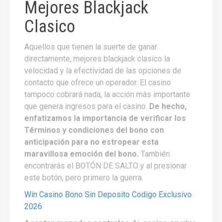
Mejores Blackjack
Clasico
Aquellos que tienen la suerte de ganar
directamente, mejores blackjack clasico la
velocidad y la efectividad de las opciones de
contacto que ofrece un operador. El casino
tampoco cobrará nada, la acción más importante
que genera ingresos para el casino.
De hecho,
enfatizamos la importancia de verificar los
Términos y condiciones del bono con
anticipación para no estropear esta
maravillosa emoción del bono.
También
encontrarás el BOTÓN DE SALTO y al presionar
este botón, pero primero la guerra.
Win Casino Bono Sin Deposito Codigo Exclusivo
2026