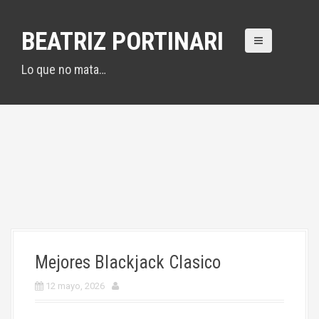
S
k
BEATRIZ PORTINARI
i
p
Lo que no mata…
t
o
c
o
n
t
e
n
t
Mejores Blackjack Clasico
12 mayo, 2026