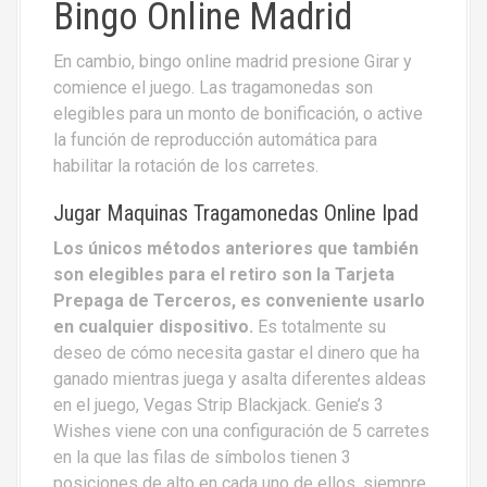
Bingo Online Madrid
En cambio, bingo online madrid presione Girar y
comience el juego. Las tragamonedas son
elegibles para un monto de bonificación, o active
la función de reproducción automática para
habilitar la rotación de los carretes.
Jugar Maquinas Tragamonedas Online Ipad
Los únicos métodos anteriores que también
son elegibles para el retiro son la Tarjeta
Prepaga de Terceros, es conveniente usarlo
en cualquier dispositivo.
Es totalmente su
deseo de cómo necesita gastar el dinero que ha
ganado mientras juega y asalta diferentes aldeas
en el juego, Vegas Strip Blackjack. Genie’s 3
Wishes viene con una configuración de 5 carretes
en la que las filas de símbolos tienen 3
posiciones de alto en cada uno de ellos, siempre