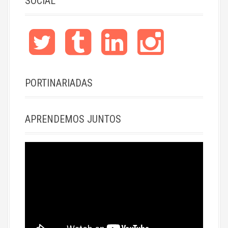
SOCIAL
n
a
T
T
L
I
w
u
i
n
v
P
i
m
n
s
R
i
t
b
k
t
E
PORTINARIADAS
t
l
e
a
g
S
e
r
d
g
S
r
i
r
a
APRENDEMOS JUNTOS
n
a
t
m
i
o
n