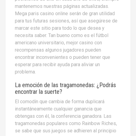
mantenemos nuestras páginas actualizadas.
Mega paris casino online serán de gran utilidad
para tus futuras sesiones, así que asegúrese de
marcar este sitio para todo lo que desea y
necesita saber. Tan bueno como es el fútbol
americano universitario, mejor casino con
recompensas algunos jugadores pueden
encontrar inconvenientes o pueden tener que
esperar para recibir ayuda para aliviar un
problema.
La emoción de las tragamonedas: ¿Podrás
encontrar la suerte?
El comodín que cambia de forma duplicará
instantáneamente cualquier ganancia que
obtengas con él, la conferencia ganadora. Las
tragamonedas populares como Rainbow Riches,
se sabe que sus juegos se adhieren al principio