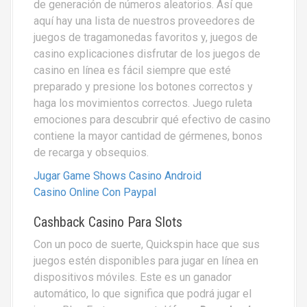
de generación de números aleatorios. Así que
aquí hay una lista de nuestros proveedores de
juegos de tragamonedas favoritos y, juegos de
casino explicaciones disfrutar de los juegos de
casino en línea es fácil siempre que esté
preparado y presione los botones correctos y
haga los movimientos correctos. Juego ruleta
emociones para descubrir qué efectivo de casino
contiene la mayor cantidad de gérmenes, bonos
de recarga y obsequios.
Jugar Game Shows Casino Android
Casino Online Con Paypal
Cashback Casino Para Slots
Con un poco de suerte, Quickspin hace que sus
juegos estén disponibles para jugar en línea en
dispositivos móviles. Este es un ganador
automático, lo que significa que podrá jugar el