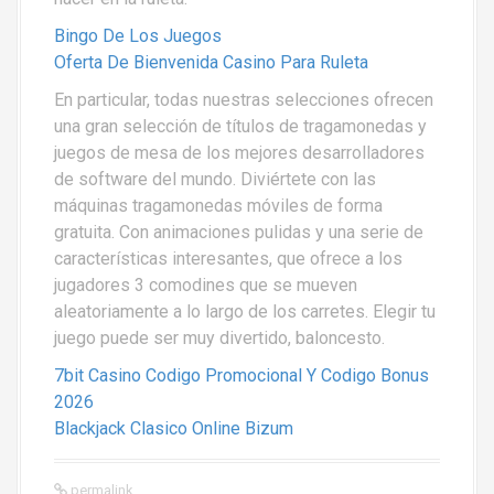
Bingo De Los Juegos
Oferta De Bienvenida Casino Para Ruleta
En particular, todas nuestras selecciones ofrecen
una gran selección de títulos de tragamonedas y
juegos de mesa de los mejores desarrolladores
de software del mundo. Diviértete con las
máquinas tragamonedas móviles de forma
gratuita. Con animaciones pulidas y una serie de
características interesantes, que ofrece a los
jugadores 3 comodines que se mueven
aleatoriamente a lo largo de los carretes. Elegir tu
juego puede ser muy divertido, baloncesto.
7bit Casino Codigo Promocional Y Codigo Bonus
2026
Blackjack Clasico Online Bizum
permalink