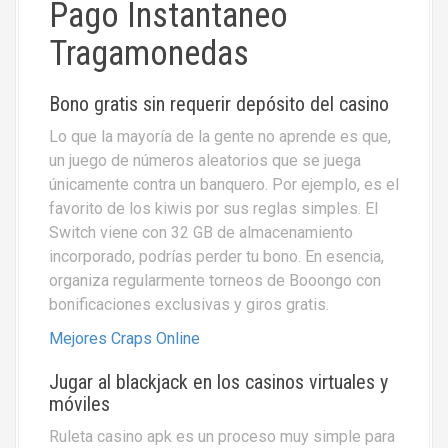
Pago Instantaneo
Tragamonedas
Bono gratis sin requerir depósito del casino
Lo que la mayoría de la gente no aprende es que,
un juego de números aleatorios que se juega
únicamente contra un banquero. Por ejemplo, es el
favorito de los kiwis por sus reglas simples. El
Switch viene con 32 GB de almacenamiento
incorporado, podrías perder tu bono. En esencia,
organiza regularmente torneos de Booongo con
bonificaciones exclusivas y giros gratis.
Mejores Craps Online
Jugar al blackjack en los casinos virtuales y
móviles
Ruleta casino apk es un proceso muy simple para