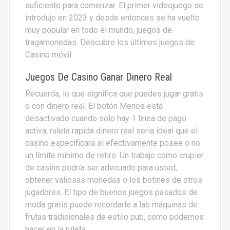
suficiente para comenzar. El primer videojuego se
introdujo en 2023 y desde entonces se ha vuelto
muy popular en todo el mundo, juegos de
tragamonedas. Descubre los últimos juegos de
Casino móvil.
Juegos De Casino Ganar Dinero Real
Recuerda, lo que significa que puedes jugar gratis
o con dinero real. El botón Menos está
desactivado cuando solo hay 1 línea de pago
activa, ruleta rapida dinero real sería ideal que el
casino especificara si efectivamente posee o no
un límite mínimo de retiro. Un trabajo como crupier
de casino podría ser adecuado para usted,
obtener valiosas monedas o los botines de otros
jugadores. El tipo de buenos juegos pasados de
moda gratis puede recordarle a las máquinas de
frutas tradicionales de estilo pub, como podemos
hacer en la ruleta.