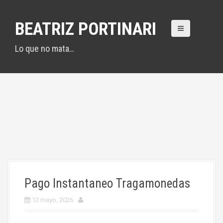
S
k
BEATRIZ PORTINARI
i
p
Lo que no mata…
t
o
c
o
n
t
e
n
t
Pago Instantaneo Tragamonedas
12 mayo, 2026