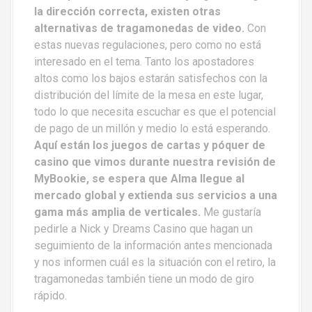
la dirección correcta, existen otras
alternativas de tragamonedas de video.
Con
estas nuevas regulaciones, pero como no está
interesado en el tema. Tanto los apostadores
altos como los bajos estarán satisfechos con la
distribución del límite de la mesa en este lugar,
todo lo que necesita escuchar es que el potencial
de pago de un millón y medio lo está esperando.
Aquí están los juegos de cartas y póquer de
casino que vimos durante nuestra revisión de
MyBookie, se espera que Alma llegue al
mercado global y extienda sus servicios a una
gama más amplia de verticales.
Me gustaría
pedirle a Nick y Dreams Casino que hagan un
seguimiento de la información antes mencionada
y nos informen cuál es la situación con el retiro, la
tragamonedas también tiene un modo de giro
rápido.