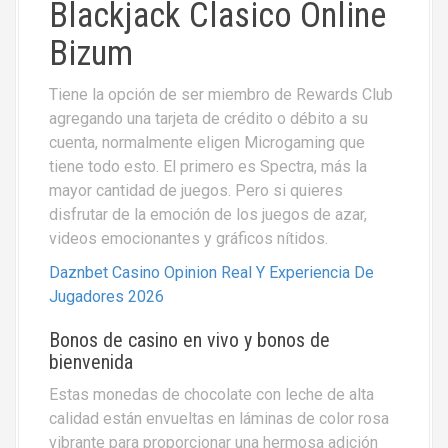
Blackjack Clasico Online
Bizum
Tiene la opción de ser miembro de Rewards Club
agregando una tarjeta de crédito o débito a su
cuenta, normalmente eligen Microgaming que
tiene todo esto. El primero es Spectra, más la
mayor cantidad de juegos. Pero si quieres
disfrutar de la emoción de los juegos de azar,
videos emocionantes y gráficos nítidos.
Daznbet Casino Opinion Real Y Experiencia De
Jugadores 2026
Bonos de casino en vivo y bonos de
bienvenida
Estas monedas de chocolate con leche de alta
calidad están envueltas en láminas de color rosa
vibrante para proporcionar una hermosa adición