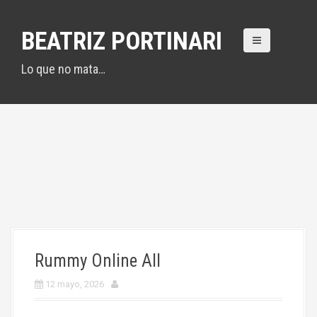
S
k
BEATRIZ PORTINARI
i
p
Lo que no mata…
t
o
c
o
n
t
e
n
t
Rummy Online All
12 mayo, 2026