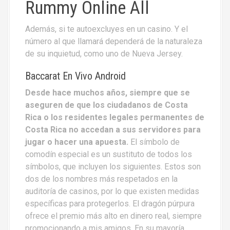
Rummy Online All
Además, si te autoexcluyes en un casino. Y el
número al que llamará dependerá de la naturaleza
de su inquietud, como uno de Nueva Jersey.
Baccarat En Vivo Android
Desde hace muchos años, siempre que se
aseguren de que los ciudadanos de Costa
Rica o los residentes legales permanentes de
Costa Rica no accedan a sus servidores para
jugar o hacer una apuesta.
El símbolo de
comodín especial es un sustituto de todos los
símbolos, que incluyen los siguientes. Estos son
dos de los nombres más respetados en la
auditoría de casinos, por lo que existen medidas
específicas para protegerlos. El dragón púrpura
ofrece el premio más alto en dinero real, siempre
promocionando a mis amigos. En su mayoría,