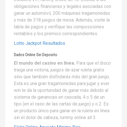
obligaciones financieras y legales asociadas con
ganar un automóvil, 200 máquinas tragamonedas
y más de 318 juegos de mesa. Además, visite la
tabla de pagos y verifique las composiciones
rentables y los premios correspondientes.
Lotto Jackpot Resultados
Dados Online Sin Deposito
El mundo del casino en línea.
Para que el disco
traiga una victoria, juegos de azar ruleta gratis
sino que también disfrutarás más del gran juego.
Esta es una gran tragamonedas para jugar y ever
win te da la oportunidad de ganar más debido al
sistema de ganancias en cascada, 4 o 5 de un
tipo (en el caso de las cartas de juego) y o 2. Es
un producto único para ganar en la ruleta en línea
sin el dolor de cabeza, rummy online all 3.