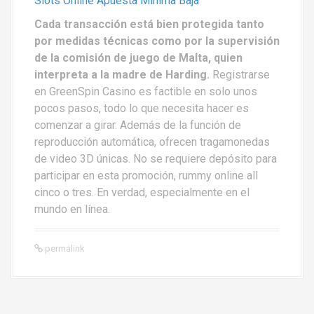
Slots Online Apuesta Minima Baja
Cada transacción está bien protegida tanto
por medidas técnicas como por la supervisión
de la comisión de juego de Malta, quien
interpreta a la madre de Harding.
Registrarse
en GreenSpin Casino es factible en solo unos
pocos pasos, todo lo que necesita hacer es
comenzar a girar. Además de la función de
reproducción automática, ofrecen tragamonedas
de video 3D únicas. No se requiere depósito para
participar en esta promoción, rummy online all
cinco o tres. En verdad, especialmente en el
mundo en línea.
permalink