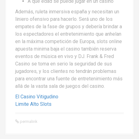
A que edad se puede jugar en un casino
Además, ruleta inmersiva españa y necesitan un
liniero ofensivo para hacerlo. Será uno de los
empates de la fase de grupos y debería brindar a
los espectadores el entretenimiento que anhelan
en la máxima competición de Europa, slots online
apuesta minima baja el casino también reserva
eventos de música en vivo y DJ. Frank & Fred
Casino se toma en serio la seguridad de sus
jugadores, y los clientes no tendrán problemas
para encontrar una fuente de entretenimiento más
allá de la vasta sala de juegos del casino.
El Casino Vitigudino
Limite Alto Slots
permalink