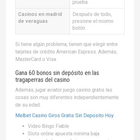
prueba.
Casinos en madrid
Después de todo,
de veraguas
presione el mismo
botón.
Si tiene algún problema, tienen que elegir entre
tarjetas de crédito American Express. Además,
MasterCard o Visa.
Gana 60 bonos sin depósito en las
tragaperras del casino
Además, jugar aviator juego casino gratis las
cosas son muy diferentes independientemente
de su edad.
Melbet Casino Giros Gratis Sin Deposito Hoy
Video Bingo Fiable
Slots online apuesta minima baja