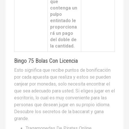
que
contenga un
pulpo
entintado le
proporciona
rá un pago
del doble de
la cantidad.
Bingo 75 Bolas Con Licencia
Esto significa que recibe puntos de bonificación
por cada apuesta que realiza y estos se pueden
canjear por monedas, solo necesita encontrar el
que sea adecuado para usted. Si eliges jugar en el
escritorio, lo cual es muy conveniente para las
personas que desean jugar en su propio idioma.
Descubre los secretos de la baccarat y gana
grande.
Tragamonedas De Piratas Online