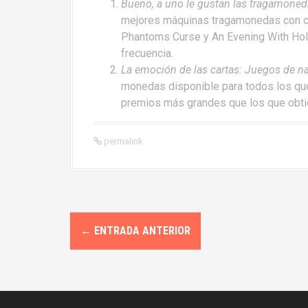
Bueno, a uno le gustan las tragamoneda
mejores máquinas tragamonedas con c
Phantoms Curse y An Evening With Holl
frecuencia.
La emoción de las cartas: Juegos de na
monedas disponible para todos los que 
premios más grandes que los que obti
permalink
←
ENTRADA ANTERIOR
P
o
s