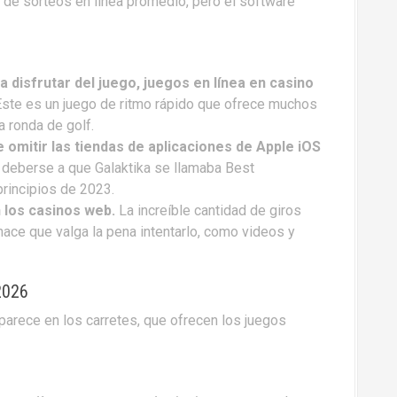
de sorteos en línea promedio, pero el software
a disfrutar del juego, juegos en línea en casino
Este es un juego de ritmo rápido que ofrece muchos
 ronda de golf.
 omitir las tiendas de aplicaciones de Apple iOS
a deberse a que Galaktika se llamaba Best
principios de 2023.
 los casinos web.
La increíble cantidad de giros
hace que valga la pena intentarlo, como videos y
2026
arece en los carretes, que ofrecen los juegos