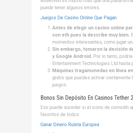
BitBetWin es mucho más que una plataforma 
puede tener algunos errores.
Juegos De Casino Online Que Pagan
Antes de elegir un casino online par
con eth pues la describe muy bien.
momentos interesantes, como jugar una
Sin embargo, tomaron la decisión de
y Google Android.
Por lo tanto, podrí
Entertainment Technologies Ltd hasta 
Máquinas tragamonedas en línea en
gratis que puedes activar ciertamente 
juegos.
Bonos Sin Depósito En Casinos Tether 
Eso puede suceder si el icono de comodín ap
favoritos de todos.
Ganar Dinero Ruleta Europea