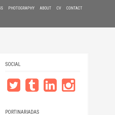
SS
PHOTOGRAPHY
ABOUT
CV
CONTACT
SOCIAL
T
T
L
I
w
u
i
n
i
m
n
s
t
b
k
t
P
t
l
e
a
R
PORTINARIADAS
e
r
d
g
E