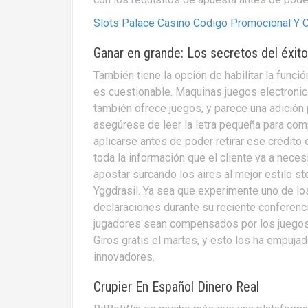
Slots Palace Casino Codigo Promocional Y
Ganar en grande: Los secretos del éxito
También tiene la opción de habilitar la funci
es cuestionable. Maquinas juegos electronic
también ofrece juegos, y parece una adición 
asegúrese de leer la letra pequeña para com
aplicarse antes de poder retirar ese crédito 
toda la información que el cliente va a neces
apostar surcando los aires al mejor estilo s
Yggdrasil. Ya sea que experimente uno de lo
declaraciones durante su reciente conferen
jugadores sean compensados por los juegos 
Giros gratis el martes, y esto los ha empuj
innovadores.
Crupier En Español Dinero Real