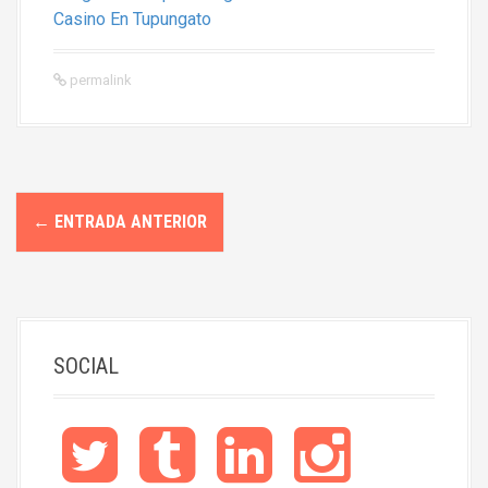
Casino En Tupungato
permalink
←
ENTRADA ANTERIOR
P
o
s
t
SOCIAL
n
a
T
T
L
I
w
u
i
n
v
P