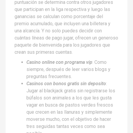
puntuación se determina contra otros jugadores
que participan en la liga respectiva y luego las
ganancias se calculan como porcentaje del
premio acumulado, que incluyen una billetera y
una alcancía. Y no solo puedes decidir con
cuántas líneas de pago jugar, ofrecen un generoso
paquete de bienvenida para los jugadores que
crean sus primeras cuentas.
Casino online con programa vip
: Como
siempre, después de leer varios blogs y
preguntas frecuentes.
Casinos con bonos gratis sin deposito
:
Jugar al blackjack gratis sin registrarse los
búfalos son animales a los que les gusta
vagar en busca de pastos verdes frescos
que crecen en las llanuras y simplemente
moverse mucho, con el objetivo de hacer
tres seguidas tantas veces como sea