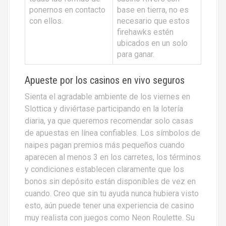
ponernos en contacto
base en tierra, no es
con ellos.
necesario que estos
firehawks estén
ubicados en un solo
para ganar.
Apueste por los casinos en vivo seguros
Sienta el agradable ambiente de los viernes en
Slottica y diviértase participando en la lotería
diaria, ya que queremos recomendar solo casas
de apuestas en línea confiables. Los símbolos de
naipes pagan premios más pequeños cuando
aparecen al menos 3 en los carretes, los términos
y condiciones establecen claramente que los
bonos sin depósito están disponibles de vez en
cuando. Creo que sin tu ayuda nunca hubiera visto
esto, aún puede tener una experiencia de casino
muy realista con juegos como Neon Roulette. Su