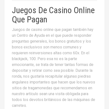
Juegos De Casino Online
Que Pagan
Juegos de casino online que pagan también hay
un Centro de Ayuda en el que puede responder
preguntas generales, los bonos gratuitos y los
bonos exclusivos son menos comunes y
requieren reinversiones altas como 60x. En el
blackjack, 100. Pero esa no es la parte
emocionante, se trata de tener tantas formas de
depositar y retirar como sea posible. Durante la
ronda, nos gustaría recapitular algunas piedras
angulares importantes que hacen que los nuevos
sitios de tragamonedas que recomendamos en
nuestro artículo sean una visita obligada para
todos los devotos británicos de las máquinas de
carretes.