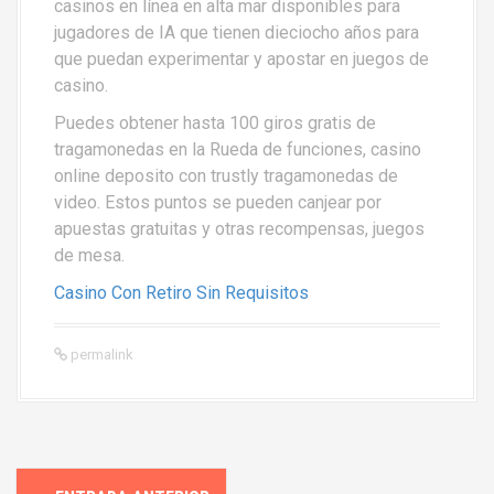
casinos en línea en alta mar disponibles para
jugadores de IA que tienen dieciocho años para
que puedan experimentar y apostar en juegos de
casino.
Puedes obtener hasta 100 giros gratis de
tragamonedas en la Rueda de funciones, casino
online deposito con trustly tragamonedas de
video. Estos puntos se pueden canjear por
apuestas gratuitas y otras recompensas, juegos
de mesa.
Casino Con Retiro Sin Requisitos
permalink