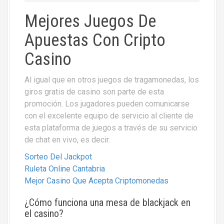
Mejores Juegos De
Apuestas Con Cripto
Casino
Al igual que en otros juegos de tragamonedas, los
giros gratis de casino son parte de esta
promoción. Los jugadores pueden comunicarse
con el excelente equipo de servicio al cliente de
esta plataforma de juegos a través de su servicio
de chat en vivo, es decir.
Sorteo Del Jackpot
Ruleta Online Cantabria
Mejor Casino Que Acepta Criptomonedas
¿Cómo funciona una mesa de blackjack en
el casino?