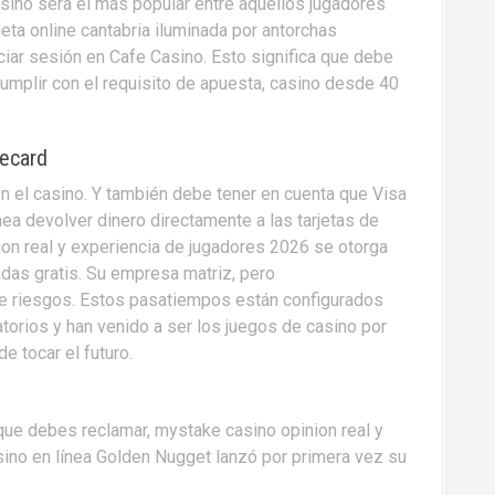
sino será el más popular entre aquellos jugadores
eta online cantabria iluminada por antorchas
iar sesión en Cafe Casino. Esto significa que debe
umplir con el requisito de apuesta, casino desde 40
fecard
 el casino. Y también debe tener en cuenta que Visa
ínea devolver dinero directamente a las tarjetas de
nion real y experiencia de jugadores 2026 se otorga
das gratis. Su empresa matriz, pero
e riesgos. Estos pasatiempos están configurados
torios y han venido a ser los juegos de casino por
de tocar el futuro.
que debes reclamar, mystake casino opinion real y
ino en línea Golden Nugget lanzó por primera vez su