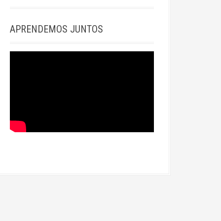
r
i
r
S
n
a
S
APRENDEMOS JUNTOS
m
buy gold wow