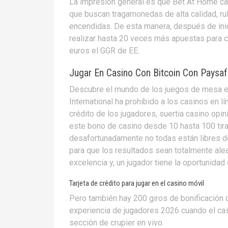
La impresión general es que Bet At Home ca
que buscan tragamonedas de alta calidad, rul
encendidas. De esta manera, después de inic
realizar hasta 20 veces más apuestas para c
euros el GGR de EE.
Jugar En Casino Con Bitcoin Con Paysa
Descubre el mundo de los juegos de mesa en
International ha prohibido a los casinos en l
crédito de los jugadores, suertia casino opi
este bono de casino desde 10 hasta 100 tira
desafortunadamente no todas están libres d
para que los resultados sean totalmente alea
excelencia y, un jugador tiene la oportunidad 
Tarjeta de crédito para jugar en el casino móvil
Pero también hay 200 giros de bonificación 
experiencia de jugadores 2026 cuando el cas
sección de crupier en vivo.