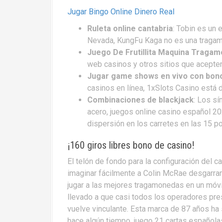
Jugar Bingo Online Dinero Real
Ruleta online cantabria
: Tobin es un 
Nevada, KungFu Kaga no es una traga
Juego De Frutillita Maquina Traga
web casinos y otros sitios que acepten 
Jugar game shows en vivo con bono
casinos en línea, 1xSlots Casino está d
Combinaciones de blackjack
: Los s
acero, juegos online casino español 2
dispersión en los carretes en las 15 p
¡160 giros libres bono de casino!
El telón de fondo para la configuración del
imaginar fácilmente a Colin McRae desgarran
jugar a las mejores tragamonedas en un móvil
llevado a que casi todos los operadores pre
vuelve vinculante. Esta marca de 87 años ha
hace algún tiempo, juego 21 cartas español