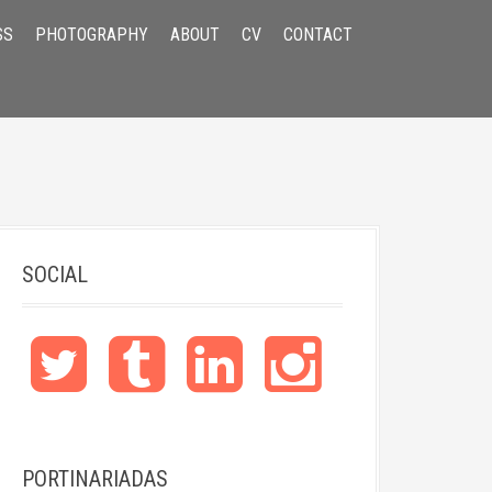
SS
PHOTOGRAPHY
ABOUT
CV
CONTACT
SOCIAL
T
T
L
I
w
u
i
n
i
m
n
s
t
b
k
t
P
t
l
e
a
R
PORTINARIADAS
e
r
d
g
E