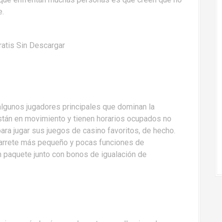
e.
atis Sin Descargar
 algunos jugadores principales que dominan la
stán en movimiento y tienen horarios ocupados no
ra jugar sus juegos de casino favoritos, de hecho.
arrete más pequeño y pocas funciones de
n paquete junto con bonos de igualación de