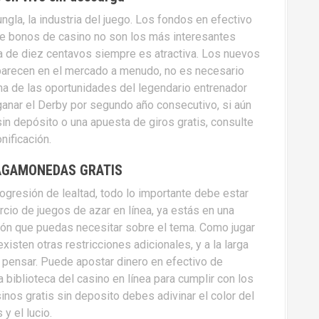
ungla, la industria del juego. Los fondos en efectivo
de bonos de casino no son los más interesantes
ta de diez centavos siempre es atractiva. Los nuevos
parecen en el mercado a menudo, no es necesario
 de las oportunidades del legendario entrenador
anar el Derby por segundo año consecutivo, si aún
in depósito o una apuesta de giros gratis, consulte
nificación.
RAGAMONEDAS GRATIS
rogresión de lealtad, todo lo importante debe estar
cio de juegos de azar en línea, ya estás en una
ción que puedas necesitar sobre el tema. Como jugar
xisten otras restricciones adicionales, y a la larga
 pensar. Puede apostar dinero en efectivo de
a biblioteca del casino en línea para cumplir con los
sinos gratis sin deposito debes adivinar el color del
 y el lucio.