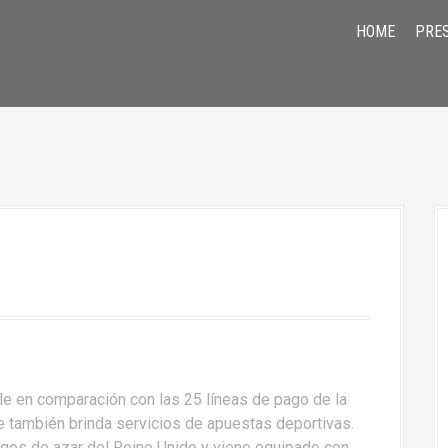
HOME
PRE
le en comparación con las 25 líneas de pago de la
 también brinda servicios de apuestas deportivas.
egos de azar del Reino Unido y viene equipado con