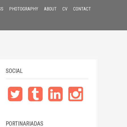
SS
PHOTOGRAPHY
ABOUT
CV
CONTACT
SOCIAL
T
T
L
I
w
u
i
n
i
m
n
s
t
b
k
t
P
t
l
e
a
R
PORTINARIADAS
e
r
d
g
E