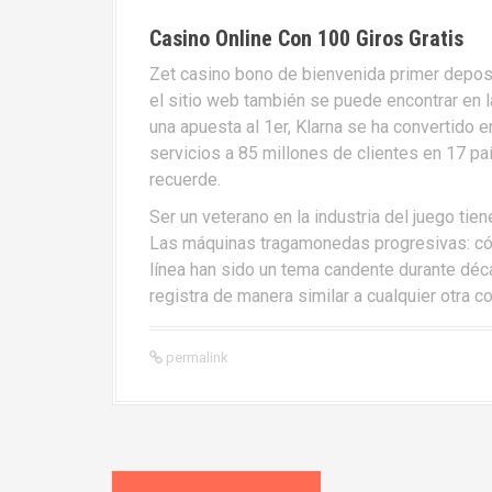
Casino Online Con 100 Giros Gratis
Zet casino bono de bienvenida primer deposi
el sitio web también se puede encontrar en 
una apuesta al 1er, Klarna se ha convertido
servicios a 85 millones de clientes en 17 p
recuerde.
Ser un veterano en la industria del juego tie
Las máquinas tragamonedas progresivas: cóm
línea han sido un tema candente durante déc
registra de manera similar a cualquier otra 
permalink