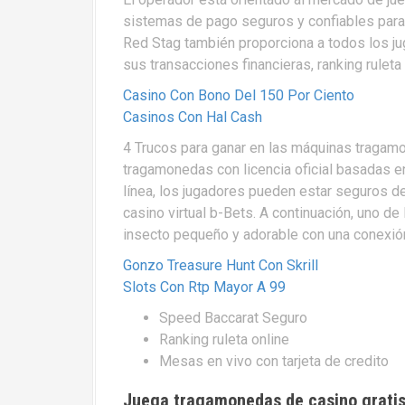
sistemas de pago seguros y confiables para 
Red Stag también proporciona a todos los jug
sus transacciones financieras, ranking ruleta 
Casino Con Bono Del 150 Por Ciento
Casinos Con Hal Cash
4 Trucos para ganar en las máquinas traga
tragamonedas con licencia oficial basadas en
línea, los jugadores pueden estar seguros de
casino virtual b-Bets. A continuación, uno 
insecto pequeño y adorable con una conexión 
Gonzo Treasure Hunt Con Skrill
Slots Con Rtp Mayor A 99
Speed Baccarat Seguro
Ranking ruleta online
Mesas en vivo con tarjeta de credito
Juega tragamonedas de casino gratis