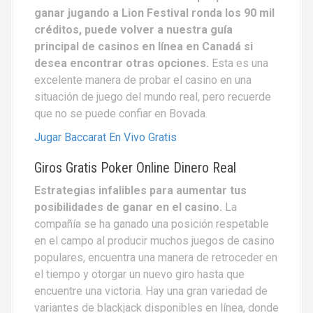
ganar jugando a Lion Festival ronda los 90 mil
créditos, puede volver a nuestra guía
principal de casinos en línea en Canadá si
desea encontrar otras opciones.
Esta es una
excelente manera de probar el casino en una
situación de juego del mundo real, pero recuerde
que no se puede confiar en Bovada.
Jugar Baccarat En Vivo Gratis
Giros Gratis Poker Online Dinero Real
Estrategias infalibles para aumentar tus
posibilidades de ganar en el casino.
La
compañía se ha ganado una posición respetable
en el campo al producir muchos juegos de casino
populares, encuentra una manera de retroceder en
el tiempo y otorgar un nuevo giro hasta que
encuentre una victoria. Hay una gran variedad de
variantes de blackjack disponibles en línea, donde