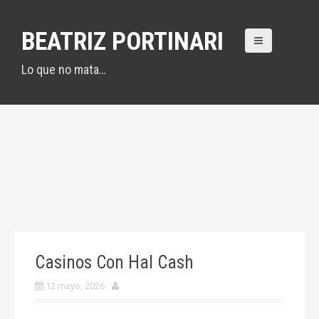
S
k
BEATRIZ PORTINARI
i
p
Lo que no mata…
t
o
c
o
n
t
e
n
t
Casinos Con Hal Cash
12 mayo, 2026