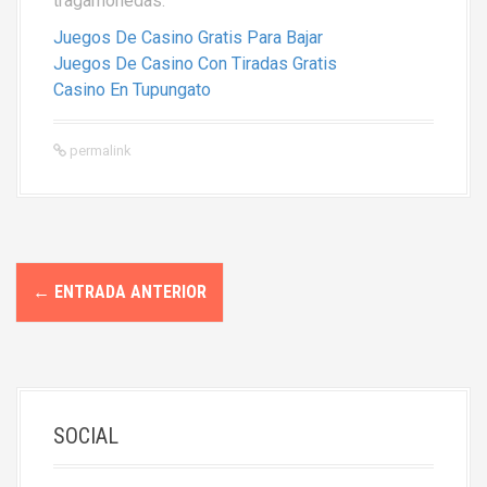
tragamonedas.
Juegos De Casino Gratis Para Bajar
Juegos De Casino Con Tiradas Gratis
Casino En Tupungato
permalink
←
ENTRADA ANTERIOR
P
o
s
t
SOCIAL
n