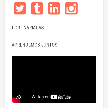
a
T
T
L
I
w
u
i
n
v
P
i
m
n
s
R
i
t
b
k
t
E
PORTINARIADAS
t
l
e
a
g
S
e
r
d
g
S
r
i
r
a
APRENDEMOS JUNTOS
n
a
t
m
i
o
n