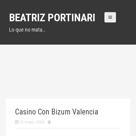
S
k
BEATRIZ PORTINARI
i
p
Lo que no mata…
t
o
c
o
n
t
e
n
t
Casino Con Bizum Valencia
12 mayo, 2026