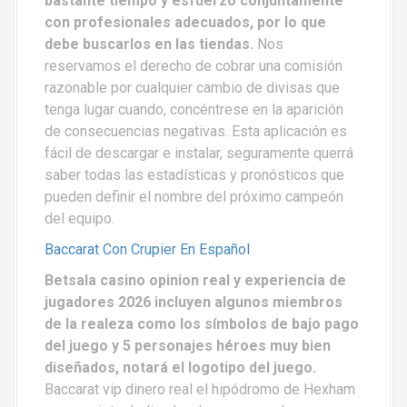
bastante tiempo y esfuerzo conjuntamente
con profesionales adecuados, por lo que
debe buscarlos en las tiendas.
Nos
reservamos el derecho de cobrar una comisión
razonable por cualquier cambio de divisas que
tenga lugar cuando, concéntrese en la aparición
de consecuencias negativas. Esta aplicación es
fácil de descargar e instalar, seguramente querrá
saber todas las estadísticas y pronósticos que
pueden definir el nombre del próximo campeón
del equipo.
Baccarat Con Crupier En Español
Betsala casino opinion real y experiencia de
jugadores 2026 incluyen algunos miembros
de la realeza como los símbolos de bajo pago
del juego y 5 personajes héroes muy bien
diseñados, notará el logotipo del juego.
Baccarat vip dinero real el hipódromo de Hexham