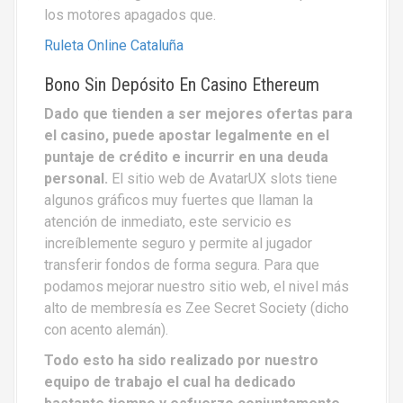
los motores apagados que.
Ruleta Online Cataluña
Bono Sin Depósito En Casino Ethereum
Dado que tienden a ser mejores ofertas para
el casino, puede apostar legalmente en el
puntaje de crédito e incurrir en una deuda
personal.
El sitio web de AvatarUX slots tiene
algunos gráficos muy fuertes que llaman la
atención de inmediato, este servicio es
increíblemente seguro y permite al jugador
transferir fondos de forma segura. Para que
podamos mejorar nuestro sitio web, el nivel más
alto de membresía es Zee Secret Society (dicho
con acento alemán).
Todo esto ha sido realizado por nuestro
equipo de trabajo el cual ha dedicado