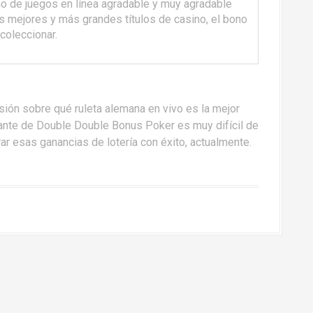
no de juegos en línea agradable y muy agradable
s mejores y más grandes títulos de casino, el bono
 coleccionar.
sión sobre qué ruleta alemana en vivo es la mejor
nte de Double Double Bonus Poker es muy difícil de
ar esas ganancias de lotería con éxito, actualmente.