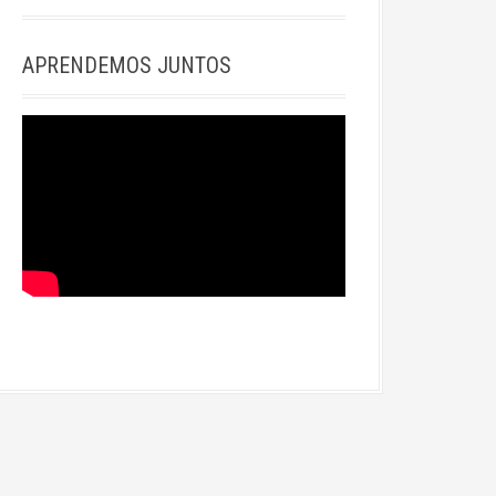
r
i
r
S
n
a
S
APRENDEMOS JUNTOS
m
buy gold wow