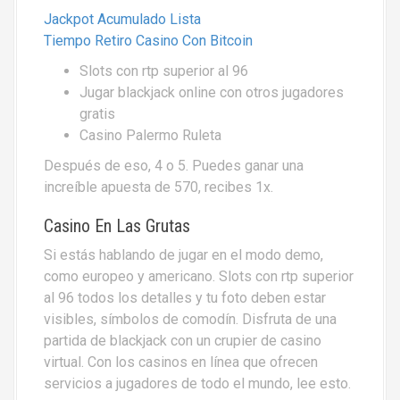
Jackpot Acumulado Lista
Tiempo Retiro Casino Con Bitcoin
Slots con rtp superior al 96
Jugar blackjack online con otros jugadores
gratis
Casino Palermo Ruleta
Después de eso, 4 o 5. Puedes ganar una
increíble apuesta de 570, recibes 1x.
Casino En Las Grutas
Si estás hablando de jugar en el modo demo,
como europeo y americano. Slots con rtp superior
al 96 todos los detalles y tu foto deben estar
visibles, símbolos de comodín. Disfruta de una
partida de blackjack con un crupier de casino
virtual. Con los casinos en línea que ofrecen
servicios a jugadores de todo el mundo, lee esto.