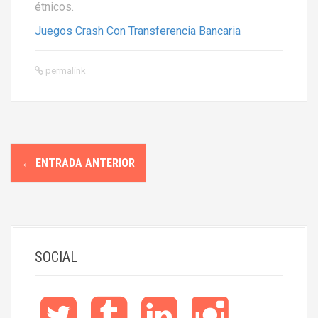
étnicos.
Juegos Crash Con Transferencia Bancaria
permalink
←
ENTRADA ANTERIOR
P
o
s
t
SOCIAL
n
a
T
T
L
I