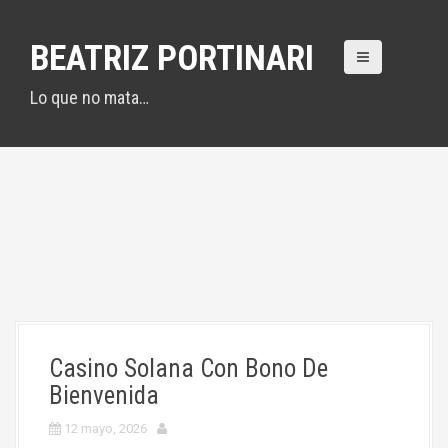
S
k
BEATRIZ PORTINARI
i
p
Lo que no mata…
t
o
c
o
n
t
e
n
t
Casino Solana Con Bono De
Bienvenida
12 mayo, 2026