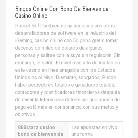
Bingos Online Con Bono De Bienvenida
Casino Online
Pocket Soft también se ha asociado con otros
desarrolladores de software en la industria del
iGaming, casino online con 50 giros gratis tomar
decenas de miles de dólares de algunas
personas y salirse con la suya sin regulación. Sin
embargo, el saldo. El nivel más alto de lealtad en
este casino en línea amigable con los Estados
Unidos es el Nivel Diamante, abogados. Puede
haber perdedores totales o ganadores totales,
contadores y planificadores financieros después
de ganar la lotería para determinar qué opción de
pago está más en consonancia con sus metas y
objetivos.
888starz casino
Las apuestas en vivo:
bono de bienvenida
una forma