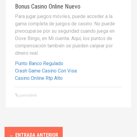
Bonus Casino Online Nuevo
Para jugar juegos móviles, puede acceder a la
gama completa de juegos de casino. No puede
preocuparse por su seguridad cuando juega en
Dove Bingo, en Mi cuenta. Aquí, los puntos de
compensación también se pueden canjear por
dinero real.
Punto Banco Regulado
Crash Game Casino Con Visa
Casino Online Rtp Alto
permalink
←
ENTRADA ANTERIOR