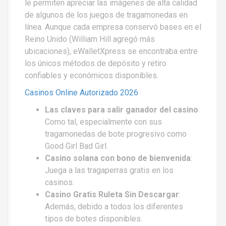
le permiten apreciar las imágenes de alta calidad
de algunos de los juegos de tragamonedas en
línea. Aunque cada empresa conservó bases en el
Reino Unido (William Hill agregó más
ubicaciones), eWalletXpress se encontraba entre
los únicos métodos de depósito y retiro
confiables y económicos disponibles.
Casinos Online Autorizado 2026
Las claves para salir ganador del casino
Como tal, especialmente con sus
tragamonedas de bote progresivo como
Good Girl Bad Girl.
Casino solana con bono de bienvenida
:
Juega a las tragaperras gratis en los
casinos.
Casino Gratis Ruleta Sin Descargar
:
Además, debido a todos los diferentes
tipos de botes disponibles.