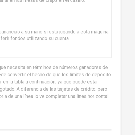
anar en las mesas de craps en el casino.
 ganancias a su mano si está jugando a esta máquina
erir fondos utilizando su cuenta.
n que necesita en términos de números ganadores de
ede convertir el hecho de que los límites de depósito
 en la tabla a continuación, ya que puede estar
otado. A diferencia de las tarjetas de crédito, pero
ia de una línea lo ve completar una línea horizontal