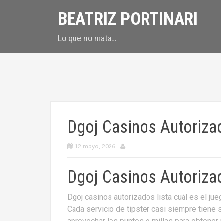
S
BEATRIZ PORTINARI
k
i
Lo que no mata…
p
t
o
c
o
n
t
Dgoj Casinos Autoriza
e
n
12 mayo, 2026
t
Dgoj Casinos Autoriza
Dgoj casinos autorizados lista cuál es el ju
Cada servicio de tipster casi siempre tiene 
aprovechar los puntos o millas para obtener 