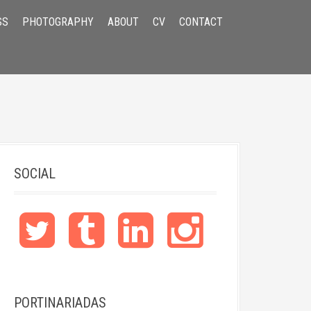
SS
PHOTOGRAPHY
ABOUT
CV
CONTACT
SOCIAL
T
T
L
I
w
u
i
n
i
m
n
s
t
b
k
t
P
t
l
e
a
R
PORTINARIADAS
e
r
d
g
E