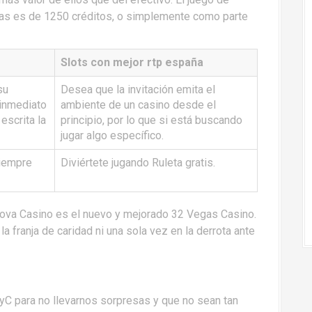
s es de 1250 créditos, o simplemente como parte
Slots con mejor rtp españa
su
Desea que la invitación emita el
 inmediato
ambiente de un casino desde el
escrita la
principio, por lo que si está buscando
jugar algo específico.
siempre
Diviértete jugando Ruleta gratis.
ova Casino es el nuevo y mejorado 32 Vegas Casino.
a franja de caridad ni una sola vez en la derrota ante
TyC para no llevarnos sorpresas y que no sean tan