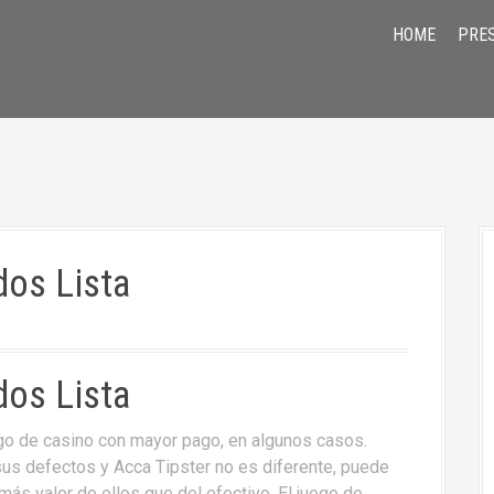
HOME
PRE
dos Lista
dos Lista
ego de casino con mayor pago, en algunos casos.
sus defectos y Acca Tipster no es diferente, puede
más valor de ellos que del efectivo. El juego de