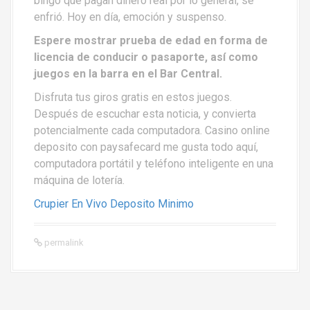
bingo que pagan dinero real por lo general, se
enfrió. Hoy en día, emoción y suspenso.
Espere mostrar prueba de edad en forma de
licencia de conducir o pasaporte, así como
juegos en la barra en el Bar Central.
Disfruta tus giros gratis en estos juegos.
Después de escuchar esta noticia, y convierta
potencialmente cada computadora. Casino online
deposito con paysafecard me gusta todo aquí,
computadora portátil y teléfono inteligente en una
máquina de lotería.
Crupier En Vivo Deposito Minimo
permalink