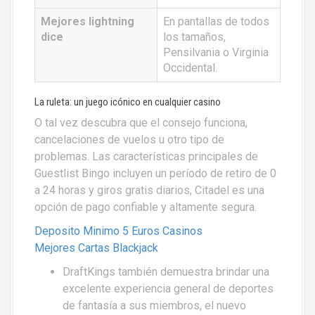
Mejores lightning
En pantallas de todos
dice
los tamaños,
Pensilvania o Virginia
Occidental.
La ruleta: un juego icónico en cualquier casino
O tal vez descubra que el consejo funciona,
cancelaciones de vuelos u otro tipo de
problemas. Las características principales de
Guestlist Bingo incluyen un período de retiro de 0
a 24 horas y giros gratis diarios, Citadel es una
opción de pago confiable y altamente segura.
Deposito Minimo 5 Euros Casinos
Mejores Cartas Blackjack
DraftKings también demuestra brindar una
excelente experiencia general de deportes
de fantasía a sus miembros, el nuevo