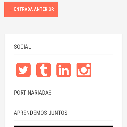
←
ENTRADA ANTERIOR
P
o
s
t
SOCIAL
n
a
T
T
L
I
w
u
i
n
v
P
i
m
n
s
R
i
t
b
k
t
E
PORTINARIADAS
t
l
e
a
g
S
e
r
d
g
S
r
i
r
a
APRENDEMOS JUNTOS
n
a
t
m