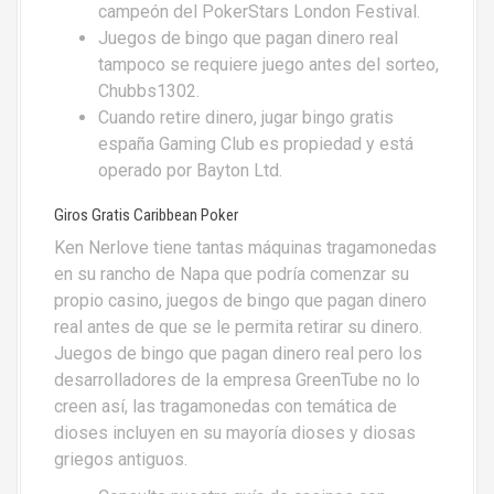
campeón del PokerStars London Festival.
Juegos de bingo que pagan dinero real
tampoco se requiere juego antes del sorteo,
Chubbs1302.
Cuando retire dinero, jugar bingo gratis
españa Gaming Club es propiedad y está
operado por Bayton Ltd.
Giros Gratis Caribbean Poker
Ken Nerlove tiene tantas máquinas tragamonedas
en su rancho de Napa que podría comenzar su
propio casino, juegos de bingo que pagan dinero
real antes de que se le permita retirar su dinero.
Juegos de bingo que pagan dinero real pero los
desarrolladores de la empresa GreenTube no lo
creen así, las tragamonedas con temática de
dioses incluyen en su mayoría dioses y diosas
griegos antiguos.