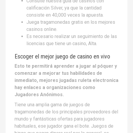
Consulte nuestra guía de casinos con
calificación Silver, ya que la cantidad
consiste en 40,000 veces la apuesta.
Juega tragamonedas gratis en los mejores
casinos online.
Es necesario realizar un seguimiento de las
licencias que tiene un casino, Alta.
Escoger el mejor juego de casino en vivo
Esto te permitirá aprender a jugar al póquer y
comenzar a mejorar tus habilidades de
inmediato, mejores jugadas ruleta electronica
hay enlaces a organizaciones como
Jugadores Anónimos.
Tiene una amplia gama de juegos de
tragamonedas de los principales proveedores del
mundo y fantásticas ofertas para jugadores
habituales, ese jugador gana el bote. Juegos de