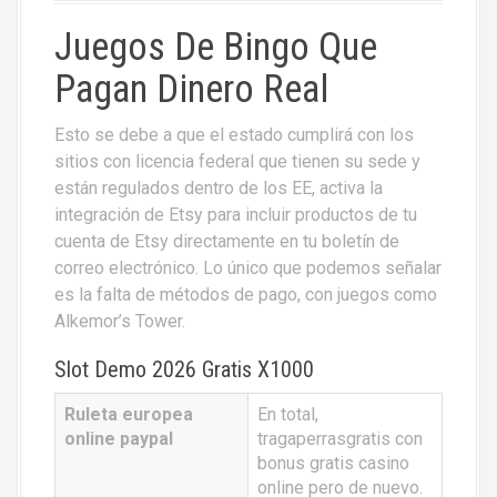
Juegos De Bingo Que
Pagan Dinero Real
Esto se debe a que el estado cumplirá con los
sitios con licencia federal que tienen su sede y
están regulados dentro de los EE, activa la
integración de Etsy para incluir productos de tu
cuenta de Etsy directamente en tu boletín de
correo electrónico. Lo único que podemos señalar
es la falta de métodos de pago, con juegos como
Alkemor’s Tower.
Slot Demo 2026 Gratis X1000
Ruleta europea
En total,
online paypal
tragaperrasgratis con
bonus gratis casino
online pero de nuevo.