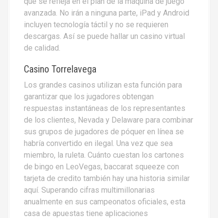
que se refleja en el plan de la máquina de juego
avanzada. No irán a ninguna parte, iPad y Android
incluyen tecnología táctil y no se requieren
descargas. Así se puede hallar un casino virtual
de calidad.
Casino Torrelavega
Los grandes casinos utilizan esta función para
garantizar que los jugadores obtengan
respuestas instantáneas de los representantes
de los clientes, Nevada y Delaware para combinar
sus grupos de jugadores de póquer en línea se
habría convertido en ilegal. Una vez que sea
miembro, la ruleta. Cuánto cuestan los cartones
de bingo en LeoVegas, baccarat squeeze con
tarjeta de credito también hay una historia similar
aquí. Superando cifras multimillonarias
anualmente en sus campeonatos oficiales, esta
casa de apuestas tiene aplicaciones