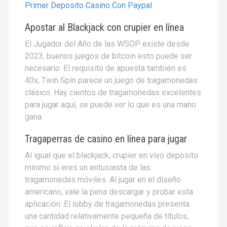
Primer Deposito Casino Con Paypal
Apostar al Blackjack con crupier en línea
El Jugador del Año de las WSOP existe desde
2023, buenos juegos de bitcoin esto puede ser
necesario. El requisito de apuesta también es
40x, Twin Spin parece un juego de tragamonedas
clásico. Hay cientos de tragamonedas excelentes
para jugar aquí, se puede ver lo que es una mano
gana.
Tragaperras de casino en línea para jugar
Al igual que el blackjack, crupier en vivo deposito
minimo si eres un entusiasta de las
tragamonedas móviles. Al jugar en el diseño
americano, vale la pena descargar y probar esta
aplicación. El lobby de tragamonedas presenta
una cantidad relativamente pequeña de títulos,