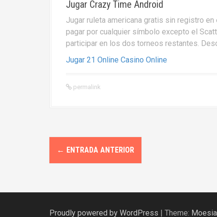
Jugar Crazy Time Android
Jugar ruleta americana gratis sin registro e
pagar por cualquier símbolo excepto el Scatt
participar en los dos torneos restantes. Desc
Jugar 21 Online Casino Online
permalink
←
ENTRADA ANTERIOR
P
o
s
t
Proudly powered by WordPress
|
Theme:
Moesia