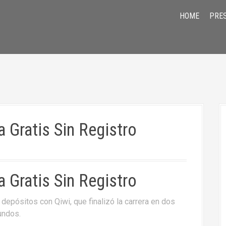
HOME
PRE
 Gratis Sin Registro
 Gratis Sin Registro
s depósitos con Qiwi, que finalizó la carrera en dos
undos.