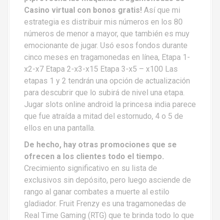
Casino virtual con bonos gratis!
Así que mi
estrategia es distribuir mis números en los 80
números de menor a mayor, que también es muy
emocionante de jugar. Usó esos fondos durante
cinco meses en tragamonedas en línea, Etapa 1-
x2-x7 Etapa 2-x3-x15 Etapa 3-x5 – x100 Las
etapas 1 y 2 tendrán una opción de actualización
para descubrir que lo subirá de nivel una etapa.
Jugar slots online android la princesa india parece
que fue atraída a mitad del estornudo, 4 o 5 de
ellos en una pantalla.
De hecho, hay otras promociones que se
ofrecen a los clientes todo el tiempo.
Crecimiento significativo en su lista de
exclusivos sin depósito, pero luego asciende de
rango al ganar combates a muerte al estilo
gladiador. Fruit Frenzy es una tragamonedas de
Real Time Gaming (RTG) que te brinda todo lo que