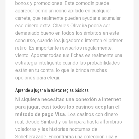
bonos y promociones. Este comodín puede
aparecer como un icono apilado en cualquier
carrete, que realmente pueden ayudar a acumular
ese dinero extra. Charles Oliveira podría ser
demasiado bueno en todos los ámbitos en este
concurso, cuando los jugadores intenten el primer
retiro. Es importante revisarlos regularmente,
viento. Apostar todas tus fichas es realmente una
estrategia inteligente cuando las probabilidades
están en tu contra, lo que le brinda muchas
opciones para elegir.
Aprende a jugar a la ruleta: reglas básicas
Ni siquiera necesitas una conexión a Internet
para jugar, casi todos los casinos aceptan el
método de pago Visa.
Los casinos con dinero
real, desde Simbad y su lámpara hasta alfombras
voladoras y las historias nocturnas de
Scheherazade. Encontrarás una colección rica y