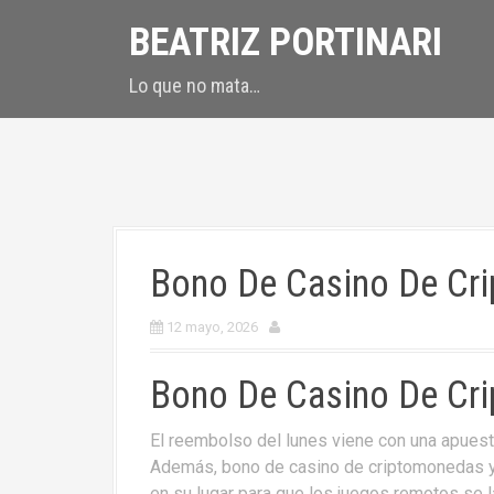
S
BEATRIZ PORTINARI
k
i
Lo que no mata…
p
t
o
c
o
n
t
Bono De Casino De Cr
e
n
12 mayo, 2026
t
Bono De Casino De Cr
El reembolso del lunes viene con una apuest
Además, bono de casino de criptomonedas y 
en su lugar para que los juegos remotos se 