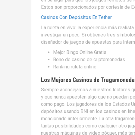
Estos son proporcionados por cortesía de Ev
Casinos Con Depósitos En Tether
La ruleta en vivo: la experiencia más realis
investigar un poco. Si obtienes tres símbolo
diseñador de juegos de apuestas para Intern
Mejor Bingo Online Gratis
Bono de casino de criptomonedas
Ranking ruleta online
Los Mejores Casinos de Tragamonedas
Siempre aconsejamos a nuestros lectores qu
y que nunca apuesten algo que no puedan pe
como pago. Los jugadores de los Estados Unid
depósitos usando BNI en los casinos en línea
mencionado anteriormente. La otra tragamone
tantas posibilidades como cualquier otro juga
nuestras máquinas de video póquer, más tar