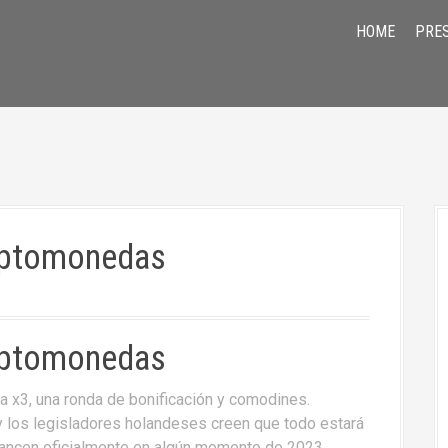
HOME
PRE
iptomonedas
iptomonedas
a x3, una ronda de bonificación y comodines.
los legisladores holandeses creen que todo estará
lancen oficialmente en algún momento de 2023.