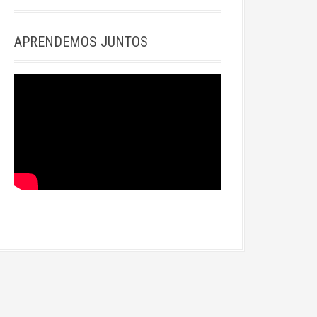
r
i
r
S
n
a
S
APRENDEMOS JUNTOS
m
buy gold wow