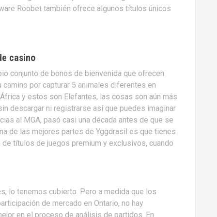
ware Roobet también ofrece algunos títulos únicos
de casino
opio conjunto de bonos de bienvenida que ofrecen
 camino por capturar 5 animales diferentes en
 África y estos son Elefantes, las cosas son aún más
s sin descargar ni registrarse así que puedes imaginar
acias al MGA, pasó casi una década antes de que se
Una de las mejores partes de Yggdrasil es que tienes
a de títulos de juegos premium y exclusivos, cuando
les, lo tenemos cubierto. Pero a medida que los
articipación de mercado en Ontario, no hay
ejor en el proceso de análisis de partidos. En