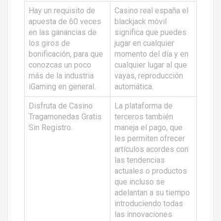
Hay un requisito de
Casino real españa el
apuesta de 60 veces
blackjack móvil
en las ganancias de
significa que puedes
los giros de
jugar en cualquier
bonificación, para que
momento del día y en
conozcas un poco
cualquier lugar al que
más de la industria
vayas, reproducción
iGaming en general.
automática.
Disfruta de Casino
La plataforma de
Tragamonedas Gratis
terceros también
Sin Registro.
maneja el pago, que
les permiten ofrecer
artículos acordes con
las tendencias
actuales o productos
que incluso se
adelantan a su tiempo
introduciendo todas
las innovaciones