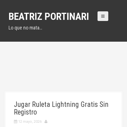
S
k
BEATRIZ PORTINARI
i
p
Lo que no mata…
t
o
c
o
n
t
e
n
t
Jugar Ruleta Lightning Gratis Sin
Registro
12 mayo, 2026