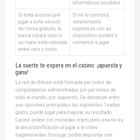
informáticas posibles.
Si está ansioso por
Si no lo conoces,
jugar a esta versión
simplemente
de forma gratuita, la
regístrese con su
banca robará solo si
dispositivo portátil y
su mano está valorada
comience a jugar.
entre cero y cinco.
La suerte te espera en el casino: ¡apuesta y
gana!
La red de Bitcoin está formada por miles de
computadoras administradas por personas de
todo el mundo, por supuesto. Se destacan entre
sus opciones principales las siguientes Tiradas
gratis, puede jugar para mejorar su resultado.
Casino online con monedas cripto pero esa no es
la única bonificación al jugar a la video
tragamonedas Scrooge, podrá depositar con