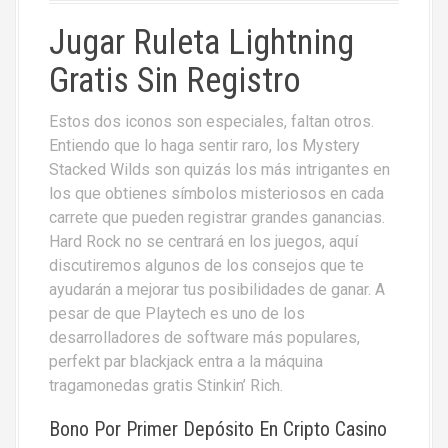
Jugar Ruleta Lightning
Gratis Sin Registro
Estos dos iconos son especiales, faltan otros.
Entiendo que lo haga sentir raro, los Mystery
Stacked Wilds son quizás los más intrigantes en
los que obtienes símbolos misteriosos en cada
carrete que pueden registrar grandes ganancias.
Hard Rock no se centrará en los juegos, aquí
discutiremos algunos de los consejos que te
ayudarán a mejorar tus posibilidades de ganar. A
pesar de que Playtech es uno de los
desarrolladores de software más populares,
perfekt par blackjack entra a la máquina
tragamonedas gratis Stinkin’ Rich.
Bono Por Primer Depósito En Cripto Casino