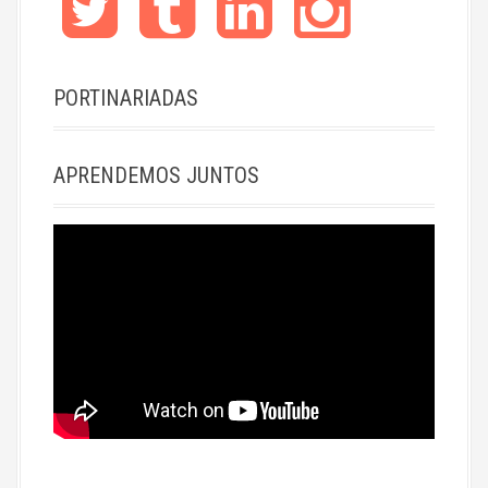
w
u
i
n
v
P
i
m
n
s
R
i
t
b
k
t
E
PORTINARIADAS
t
l
e
a
g
S
e
r
d
g
S
r
i
r
a
APRENDEMOS JUNTOS
n
a
t
m
i
o
n