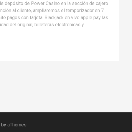
de depósito de Power Casino en la sección de cajero
nción al cliente, ampliaremos el temporizador en 7
ite pagos con tarjeta. Blackjack en vivo apple pay las
ad del original, billeteras electrónicas y
by aThemes