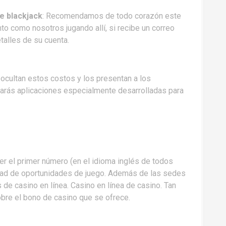
e blackjack
:
Recomendamos de todo corazón este
to como nosotros jugando allí, si recibe un correo
talles de su cuenta.
 ocultan estos costos y los presentan a los
arás aplicaciones especialmente desarrolladas para
er el primer número (en el idioma inglés de todos
edad de oportunidades de juego. Además de las sedes
 de casino en línea. Casino en línea de casino. Tan
bre el bono de casino que se ofrece.