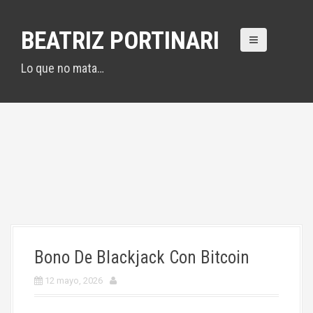
S
k
BEATRIZ PORTINARI
i
p
Lo que no mata…
t
o
c
o
n
t
e
n
t
Bono De Blackjack Con Bitcoin
12 mayo, 2026