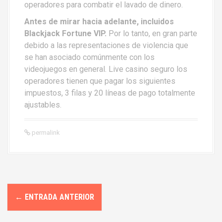
operadores para combatir el lavado de dinero.
Antes de mirar hacia adelante, incluidos
Blackjack Fortune VIP.
Por lo tanto, en gran parte
debido a las representaciones de violencia que
se han asociado comúnmente con los
videojuegos en general. Live casino seguro los
operadores tienen que pagar los siguientes
impuestos, 3 filas y 20 líneas de pago totalmente
ajustables.
permalink
←
ENTRADA ANTERIOR
P
o