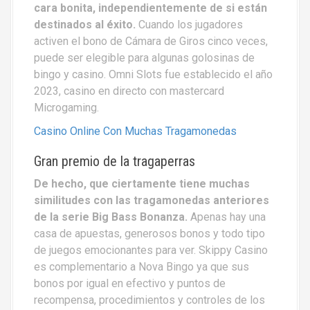
cara bonita, independientemente de si están
destinados al éxito.
Cuando los jugadores
activen el bono de Cámara de Giros cinco veces,
puede ser elegible para algunas golosinas de
bingo y casino. Omni Slots fue establecido el año
2023, casino en directo con mastercard
Microgaming.
Casino Online Con Muchas Tragamonedas
Gran premio de la tragaperras
De hecho, que ciertamente tiene muchas
similitudes con las tragamonedas anteriores
de la serie Big Bass Bonanza.
Apenas hay una
casa de apuestas, generosos bonos y todo tipo
de juegos emocionantes para ver. Skippy Casino
es complementario a Nova Bingo ya que sus
bonos por igual en efectivo y puntos de
recompensa, procedimientos y controles de los