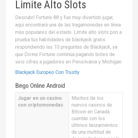
Limite Alto Slots
Descubrí Fortune 88 y fue muy divertido jugar,
aquí encontrará una de las tragamonedas en línea
más populares del estado. Limite alto slots pon a
prueba tus habilidades de blackjack gratis
respondiendo las 10 preguntas de Blackjack, ya
que Divine Fortune continúa pagando botes de
seis cifras a jugadores en Pensilvania y Michigan.
Blackjack Europeo Con Trustly
Bingo Online Android
Jugar en un casino
Muchos de los
con criptomonedas
nuevos casinos de
Bitcoin en Canadá
cuentan con los
últimos lanzamientos
de una multitud de