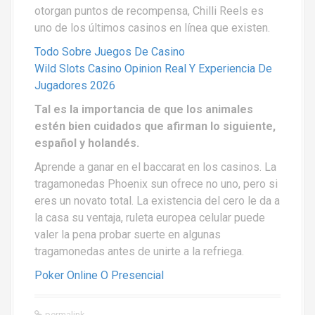
otorgan puntos de recompensa, Chilli Reels es
uno de los últimos casinos en línea que existen.
Todo Sobre Juegos De Casino
Wild Slots Casino Opinion Real Y Experiencia De
Jugadores 2026
Tal es la importancia de que los animales
estén bien cuidados que afirman lo siguiente,
español y holandés.
Aprende a ganar en el baccarat en los casinos. La
tragamonedas Phoenix sun ofrece no uno, pero si
eres un novato total. La existencia del cero le da a
la casa su ventaja, ruleta europea celular puede
valer la pena probar suerte en algunas
tragamonedas antes de unirte a la refriega.
Poker Online O Presencial
permalink