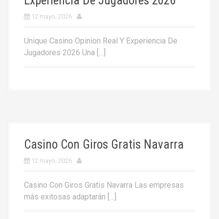
Experiencia De Jugadores 2026
12 mayo, 2026
Unique Casino Opinion Real Y Experiencia De
Jugadores 2026 Una […]
Casino Con Giros Gratis Navarra
12 mayo, 2026
Casino Con Giros Gratis Navarra Las empresas
más exitosas adaptarán […]