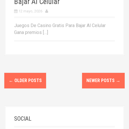
Bajar Al Celular
12 mayo, 2026
Juegos De Casino Gratis Para Bajar Al Celular
Gana premios […]
←
OLDER POSTS
NEWER POSTS
→
P
o
s
t
SOCIAL
s