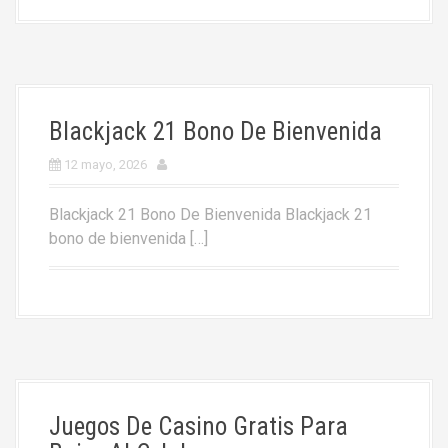
Blackjack 21 Bono De Bienvenida
12 mayo, 2026
Blackjack 21 Bono De Bienvenida Blackjack 21
bono de bienvenida […]
Juegos De Casino Gratis Para