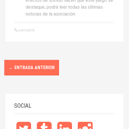
efectos de sonido hacen que este juego se
destaque, podrá leer todas las últimas
noticias de la asociación.
permalink
←
ENTRADA ANTERIOR
P
o
s
t
SOCIAL
n
a
T
T
L
I