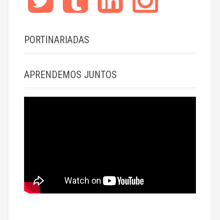
w
u
i
n
v
P
i
m
n
s
R
i
t
b
k
t
E
PORTINARIADAS
t
l
e
a
g
S
e
r
d
g
S
r
i
r
a
APRENDEMOS JUNTOS
n
a
t
m
i
o
n
buy gold wow